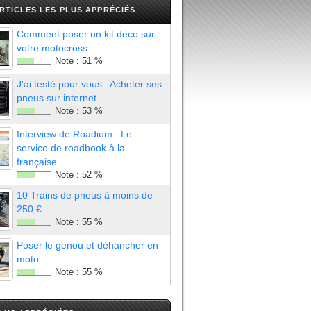
RTICLES LES PLUS APPRÉCIÉS
Comment poser un kit deco sur
votre motocross
Note :
51
%
J'ai testé pour vous : Acheter ses
pneus sur internet
Note :
53
%
Interview de Roadium : Le
service de roadbook à la
française
Note :
52
%
10 Trains de pneus à moins de
250 €
Note :
55
%
Poser le genou et déhancher en
moto
Note :
55
%