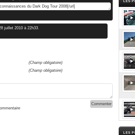
LES P
28 juillet 2010 à 22h33.
(Champ obligatoire)
(Champ obligatoire)
commentaire
LES 