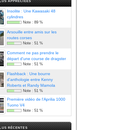
LUS APPRÉCIÉES
Insolite : Une Kawasaki 48
cylindres
Note :
89
%
Arsouille entre amis sur les
routes corses
Note :
51
%
Comment ne pas prendre le
départ d'une course de dragster
Note :
51
%
Flashback : Une bourre
d'anthologie entre Kenny
Roberts et Randy Mamola
Note :
51
%
Première vidéo de l'Aprilia 1000
Tuono V4
Note :
51
%
PLUS RÉCENTES