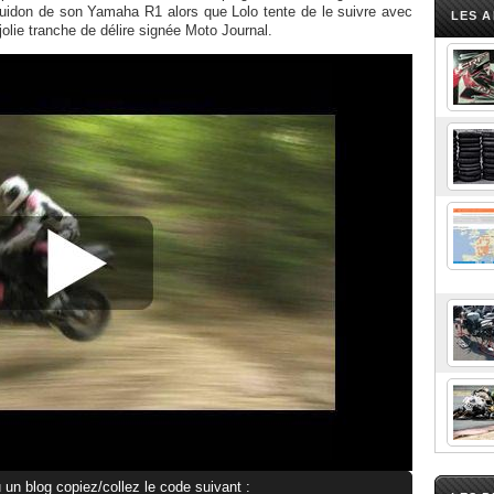
idon de son Yamaha R1 alors que Lolo tente de le suivre avec
LES A
jolie tranche de délire signée Moto Journal.
 un blog copiez/collez le code suivant :