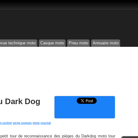
vue technique moto
Casque moto
Pneu moto
Annuaire moto
u Dark Dog
nt cochet
serge nuques
moto journal
petit tour de reconnaissance des pièges du Darkdog moto tour