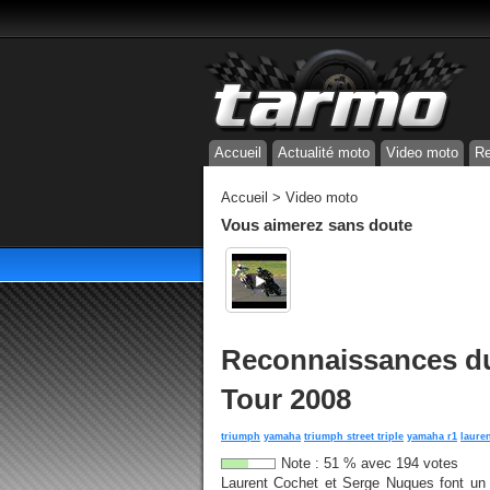
Accueil
Actualité moto
Video moto
Re
Accueil
>
Video moto
Vous aimerez sans doute
Reconnaissances d
Tour 2008
triumph
yamaha
triumph street triple
yamaha r1
laure
Note :
51
%
avec
194
votes
Laurent Cochet et Serge Nuques font un 