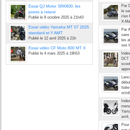
Par D
Essai QJ Motor SRK800, les
le se
points à retenir
n'en 
Publié le
8 octobre 2025 à 21h43
X-Max
Essai vidéo Yamaha MT 07 2025
Par A
standard et Y AMT
sans 
Publié le
12 avril 2025 à 21h
les a
ses b
Essai vidéo CF Moto 800 MT X
Publié le
4 mars 2025 à 19h53
Index
DCT 
scoot
appre
Lancé
début
Itali
octob
Inde
menac
Yama
avril
Pour 
son c