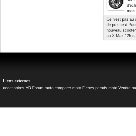
d'éch
mais 
Ce n'est pas au 
de presse à Pari
nouveau scooter 
au X-Max 125 sa 
Liens externes
accessoires HD
Forum moto
comparer moto
Fiches permis moto
Vendre m