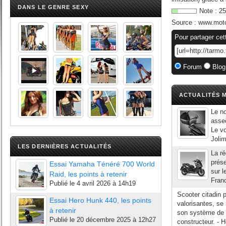
DANS LE GENRE SEXY
Note :
25
Source :
www.moto
Pour partager cet
Forum
Blog
ACTUALITÉS M
Le no
asse
Le vo
Jolim
LES DERNIÈRES ACTUALITÉS
La ré
prése
Essai Yamaha Ténéré 700 World
sur l
Raid, les points à retenir
Franc
Publié le
4 avril 2026 à 14h19
Scooter citadin 
Essai Hero Hunk 440, les points
valorisantes, se
à retenir
son système de c
Publié le
20 décembre 2025 à 12h27
constructeur. - 