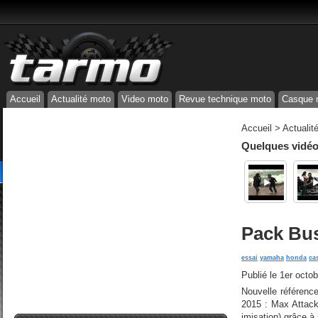
Accueil
Actualité moto
Video moto
Revue technique moto
Casque 
Accueil
>
Actualit
Quelques vidéos
Pack Bus
essai
yamaha
honda
ca
Publié le
1er octo
Nouvelle référenc
2015 : Max Attack
imisation) grâce à 