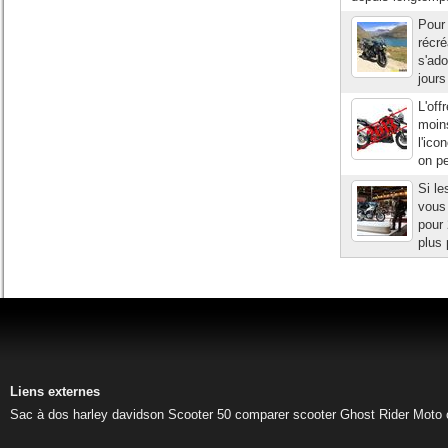
Pour
récré
s'ado
jours
L'off
moin
l'ico
on pe
Si le
vous 
pour
plus 
Liens externes
Sac à dos harley davidson
Scooter 50
comparer scooter
Ghost Rider
Moto 