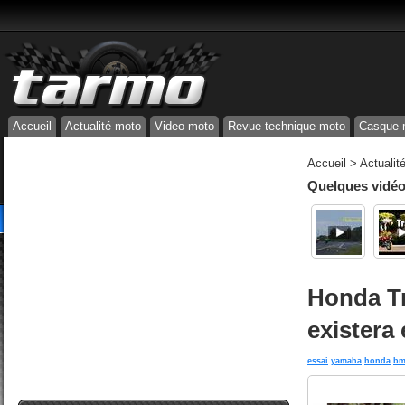
Accueil
Actualité moto
Video moto
Revue technique moto
Casque 
Accueil
>
Actualit
Quelques vidéos
Honda Tr
existera
essai
yamaha
honda
b