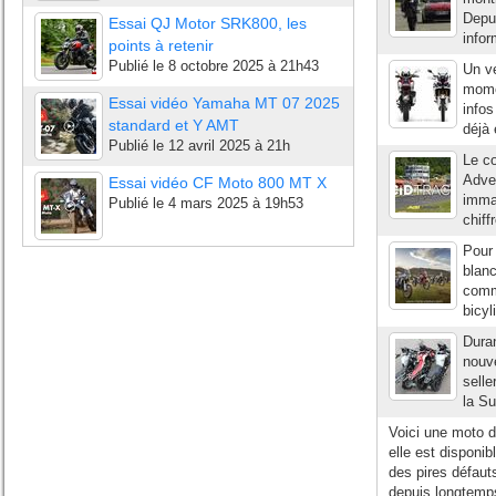
Depui
Essai QJ Motor SRK800, les
infor
points à retenir
Publié le
8 octobre 2025 à 21h43
Un ve
mome
Essai vidéo Yamaha MT 07 2025
infos
standard et Y AMT
déjà 
Publié le
12 avril 2025 à 21h
Le c
Adve
Essai vidéo CF Moto 800 MT X
immat
Publié le
4 mars 2025 à 19h53
chiff
Pour 
blanc
comm
bicyl
Duran
nouve
selle
la Su
Voici une moto d
elle est disponi
des pires défauts
depuis longtemps 