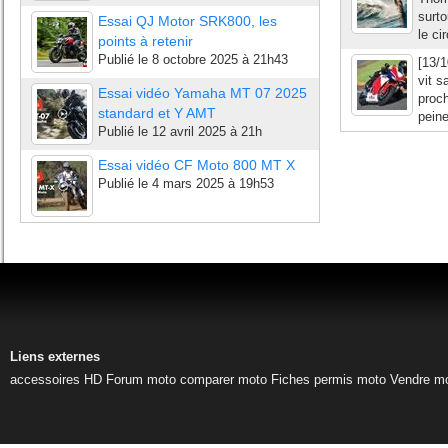
surto
Essai QJ Motor SRK800, les
le c
points à retenir
Publié le
8 octobre 2025 à 21h43
[13/1
vit s
Essai vidéo Yamaha MT 07 2025
proch
standard et Y AMT
peine
Publié le
12 avril 2025 à 21h
Essai vidéo CF Moto 800 MT X
Publié le
4 mars 2025 à 19h53
Liens externes
accessoires HD
Forum moto
comparer moto
Fiches permis moto
Vendre m