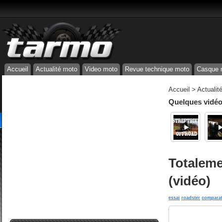
Accueil
Actualité moto
Video moto
Revue technique moto
Casque 
Accueil
>
Actualit
Quelques vidéos
Totaleme
(vidéo)
essai
roadster
comparat