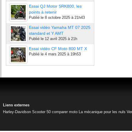
Essai QJ Motor SRK800, les
points à retenir
Publié le
8 octobre 2025 à 21h43
Essai vidéo Yamaha MT 07 2025
standard et Y AMT
Publié le
12 avril 2025 à 21h
Essai vidéo CF Moto 800 MT X
Publié le
4 mars 2025 à 19h53
Liens externes
Harley-Davidson
Scooter 50
comparer moto
La mécanique pour les nuls
Ve