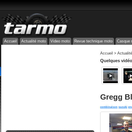
Accueil
Actualité moto
Video moto
Revue technique moto
Casque 
Accueil
>
Actualit
Quelques vidéos
Gregg Bl
combinaison
suzuki
en