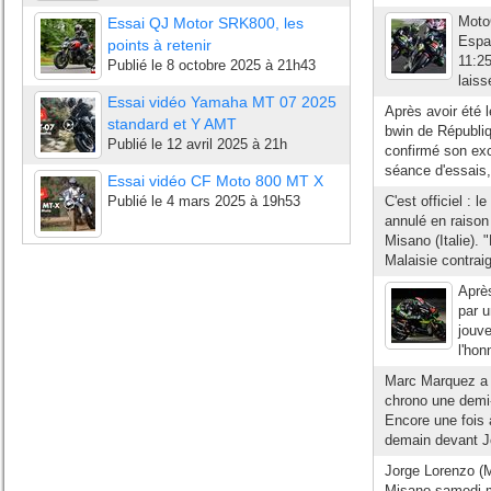
Moto
Essai QJ Motor SRK800, les
Espar
points à retenir
11:25
Publié le
8 octobre 2025 à 21h43
laiss
Essai vidéo Yamaha MT 07 2025
Après avoir été 
standard et Y AMT
bwin de Républi
Publié le
12 avril 2025 à 21h
confirmé son exce
séance d'essais,
Essai vidéo CF Moto 800 MT X
Publié le
4 mars 2025 à 19h53
C'est officiel : 
annulé en raison
Misano (Italie).
Malaisie contraig
Aprè
par 
jouv
l'hon
Marc Marquez a e
chrono une demi-
Encore une fois à
demain devant Jo
Jorge Lorenzo (M
Misano samedi ma