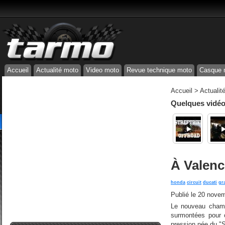
Accueil
Actualité moto
Video moto
Revue technique moto
Casque 
Accueil
>
Actualit
Quelques vidéos
À Valenc
honda
circuit
ducati
gr
Publié le
20 novem
Le nouveau champ
surmontées pour c
pression née du "