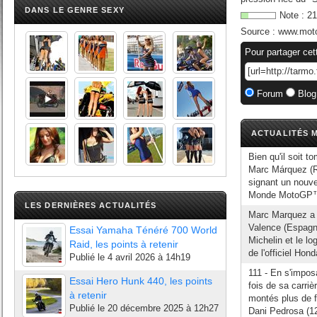
DANS LE GENRE SEXY
Note :
21
Source :
www.moto
Pour partager cet
Forum
Blog
ACTUALITÉS M
Bien qu'il soit t
Marc Márquez (Re
signant un nouve
Monde MotoGP™, 
LES DERNIÈRES ACTUALITÉS
Marc Marquez a 
Valence (Espagne
Essai Yamaha Ténéré 700 World
Michelin et le l
Raid, les points à retenir
de l'officiel Hon
Publié le
4 avril 2026 à 14h19
111 - En s'impos
Essai Hero Hunk 440, les points
fois de sa carriè
à retenir
montés plus de f
Publié le
20 décembre 2025 à 12h27
Dani Pedrosa (124