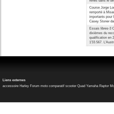
rênes dans le deu
Course Jorge L
remporté à Misano
importants pour 
Casey Stoner dan
Essais libres-3 
dixièmes du reco
qualification en
1'33.567. L'Aust
Liens externes
accessoire Harley
Forum moto
comparatif scooter
Quad Yamaha Raptor
Mo