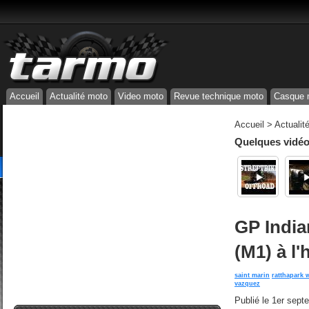
Accueil
Actualité moto
Video moto
Revue technique moto
Casque 
Accueil
>
Actualit
Quelques vidéos
GP India
(M1) à l
saint marin
ratthapark w
vazquez
Publié le
1er sept