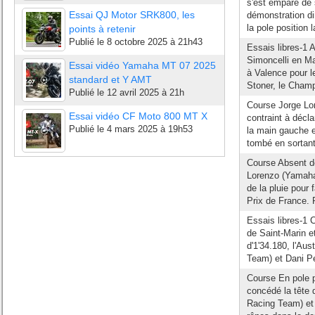
s'est emparé de s
Essai QJ Motor SRK800, les
démonstration di
la pole position l
points à retenir
Publié le
8 octobre 2025 à 21h43
Essais libres-1 
Simoncelli en Ma
Essai vidéo Yamaha MT 07 2025
à Valence pour 
standard et Y AMT
Stoner, le Cham
Publié le
12 avril 2025 à 21h
Course Jorge L
Essai vidéo CF Moto 800 MT X
contraint à décla
Publié le
4 mars 2025 à 19h53
la main gauche 
tombé en sortant 
Course Absent de
Lorenzo (Yamaha
de la pluie pour
Prix de France. P
Essais libres-1 
de Saint-Marin e
d'1'34.180, l'A
Team) et Dani Pe
Course En pole p
concédé la tête
Racing Team) et 