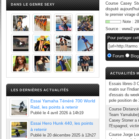
Course Casey Ston
DANS LE GENRE SEXY
disputé aujourd'hu
le premier virage 
Note :
28
Source :
www2.yam
Pour partager cet
Forum
Blog
ACTUALITÉS M
Essais libres-3
matin sur l'Indi
LES DERNIÈRES ACTUALITÉS
d'essais du week-
pole position de 
Essai Yamaha Ténéré 700 World
Raid, les points à retenir
Course Distanc
Publié le
4 avril 2026 à 14h19
Team Yamalube) 
Casey Stoner a r
Essai Hero Hunk 440, les points
l'Espagnol, vict
à retenir
Course Jorge L
Publié le
20 décembre 2025 à 12h27