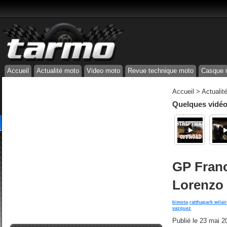
Accueil
Actualité moto
Video moto
Revue technique moto
Casque 
Accueil
>
Actualit
Quelques vidéos
GP Franc
Lorenzo 
bimota
ratthapark wilai
vazquez
Publié le
23 mai 2