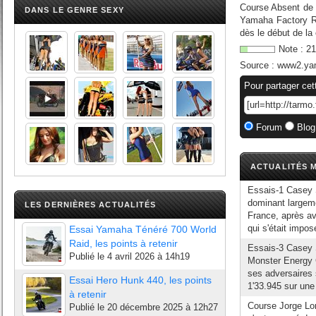
Course Absent de 
DANS LE GENRE SEXY
Yamaha Factory Ra
dès le début de la
Note :
21
Source :
www2.yam
Pour partager cet
Forum
Blog
ACTUALITÉS M
Essais-1 Casey 
dominant largeme
LES DERNIÈRES ACTUALITÉS
France, après avo
qui s'était impos
Essai Yamaha Ténéré 700 World
Raid, les points à retenir
Essais-3 Casey S
Publié le
4 avril 2026 à 14h19
Monster Energy G
ses adversaires 
Essai Hero Hunk 440, les points
1'33.945 sur une
à retenir
Course Jorge L
Publié le
20 décembre 2025 à 12h27