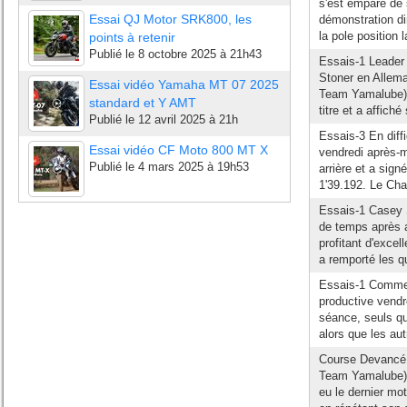
s'est emparé de s
Essai QJ Motor SRK800, les
démonstration di
la pole position l
points à retenir
Publié le
8 octobre 2025 à 21h43
Essais-1 Leader 
Stoner en Alle
Essai vidéo Yamaha MT 07 2025
Team Yamalube) 
standard et Y AMT
titre et a affich
Publié le
12 avril 2025 à 21h
Essais-3 En diff
Essai vidéo CF Moto 800 MT X
vendredi après-m
Publié le
4 mars 2025 à 19h53
arrière et a sign
1'39.192. Le Cha
Essais-1 Casey S
de temps après a
profitant d'excel
a remporté les qu
Essais-1 Comme e
productive vendr
séance, seuls qu
alors que les aut
Course Devancé
Team Yamalube) 
eu le dernier mot