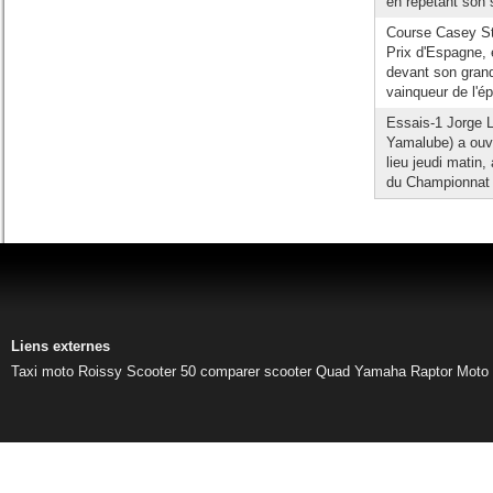
en répétant son 
Course Casey Sto
Prix d'Espagne, 
devant son gran
vainqueur de l'é
Essais-1 Jorge
Yamalube) a ouve
lieu jeudi matin
du Championnat e
Liens externes
Taxi moto Roissy
Scooter 50
comparer scooter
Quad Yamaha Raptor
Moto 