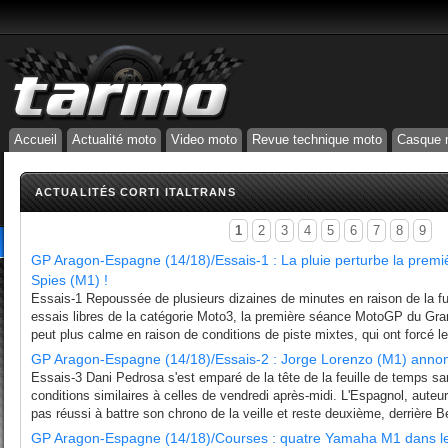
Accueil
Actualité moto
Video moto
Revue technique moto
Casque 
ACTUALITÉS CORTI ITALTRANS
1
2
3
4
5
6
7
8
9
GP Aragon-Espagne (14/18)/Essais-1 : La pluie perturbe la prem
Spies (M1) !
Essais-1 Repoussée de plusieurs dizaines de minutes en raison de la fuit
essais libres de la catégorie Moto3, la première séance MotoGP du Gra
peut plus calme en raison de conditions de piste mixtes, qui ont forcé les
GP Aragon-Espagne (14/18)/Essais-2 : Jorge Lorenzo (M1) annonc
Essais-3 Dani Pedrosa s'est emparé de la tête de la feuille de temps s
conditions similaires à celles de vendredi après-midi. L'Espagnol, auteur
pas réussi à battre son chrono de la veille et reste deuxième, derrière 
GP Aragon-Espagne (14/18)/Courses : quatre Yamaha M1 dans le 