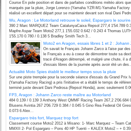
Course En pole position et dans de parfaites conditions météo alors que 
marqués par la pluie, Jorge Lorenzo (Yamaha YZR-M1-Yamaha Factory
réalisé un excellent départ pour se maintenir devant son rival Dani Pedr
Wu, Aragon : Le Motorland retrouve le soleil, Espargaro le sourire
390 2 Marc MARQUEZ Team CatalunyaCaixa Repsol 277,4 1'54.789 0.399
Mapfre Aspar Team Moto2 277,1 1'55.032 0.642 / 0.243 4 Thomas LUTH
1'55.170 0.780 / 0.138 5 Bradley Smith Tech 3...
Moto2 en Aragon, essais libres 1 et 2 : Johann
On savait le Français Johann Zarco à l'aise par des
le Français a eu à coeur de démontrer toute sa dext
tracé d'Aragon détrempé, et malgré une chute, il a 
d'essais libres de la journée après avoir été un des..
Actualité Moto Spies établit le meilleur temps sous la pluie
Sur une piste trempée pour la seconde séance d'essais du Grand Prix 
(Yamaha Factory Racing) a pris l'initiative et a établi le temps de référ
terminé juste devant Dani Pedrosa (Repsol Honda), avec seulement 0.06
FP3, Aragon : Johann Zarco reste maître au Motorland
484 0.139 / 0.139 3 Anthony West QMMF Racing Team 267,2 2'06.684 0
Blusens Avintia 267 2'06.729 0.384 / 0.045 5 Gino Rea Federal Oil Gres
0.073 6 Alex...
Espargaro très fort, Marquez trop fort
Classement course Moto2 2012 à Misano: 1- Marc Marquez – Team Cat
MMXII 2- Pol Espargaro – Pons 40 HP Tuenti – KALEX Moto2 – + 0.35