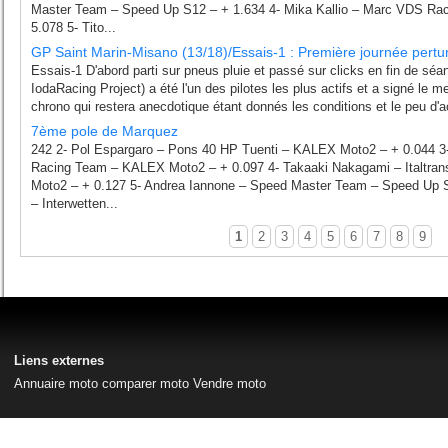
Master Team – Speed Up S12 – + 1.634 4- Mika Kallio – Marc VDS R
5.078 5- Tito...
GP Saint Marin-Misano (13/18)/Essais-1 : Première journée perturb
Essais-1 D'abord parti sur pneus pluie et passé sur clicks en fin de sé
IodaRacing Project) a été l'un des pilotes les plus actifs et a signé le m
chrono qui restera anecdotique étant donnés les conditions et le peu d'ac
7ème pole de Marquez
242 2- Pol Espargaro – Pons 40 HP Tuenti – KALEX Moto2 – + 0.044 3
Racing Team – KALEX Moto2 – + 0.097 4- Takaaki Nakagami – Italtr
Moto2 – + 0.127 5- Andrea Iannone – Speed Master Team – Speed Up S
– Interwetten...
1
2
3
4
5
6
7
8
9
Liens externes
Annuaire moto
comparer moto
Vendre moto