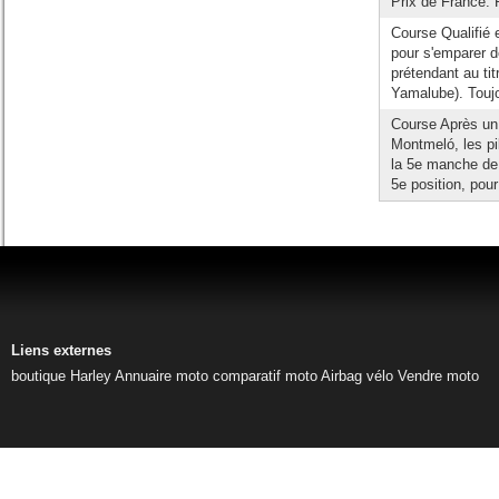
Prix de France. P
Course Qualifié 
pour s'emparer d
prétendant au t
Yamalube). Toujou
Course Après un 
Montmeló, les pi
la 5e manche de l
5e position, pour
Liens externes
boutique Harley
Annuaire moto
comparatif moto
Airbag vélo
Vendre moto