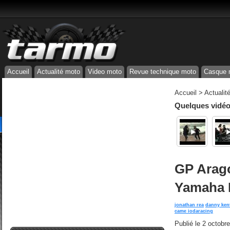
Accueil
Actualité moto
Video moto
Revue technique moto
Casque 
Accueil
>
Actualit
Quelques vidéos
GP Arago
Yamaha M
jonathan rea
danny ken
came iodaracing
Publié le
2 octobr