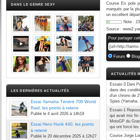
Course En pole po
DANS LE GENRE SEXY
marqués par la p
un excellent dépar
Note :
23
Source :
www2.yam
Pour partager cet
Forum
Blog
ACTUALITÉS M
Essais-3 Dani Pe
dans des conditi
LES DERNIÈRES ACTUALITÉS
d'un chrono de 2'
Spies (Yamaha..
Essai Yamaha Ténéré 700 World
Raid, les points à retenir
Essais-1 Repouss
Publié le
4 avril 2026 à 14h19
qui avait mis fi
MotoGP du Grand 
Essai Hero Hunk 440, les points
qui ont forcé les 
à retenir
Course Jorge L
Publié le
20 décembre 2025 à 12h27