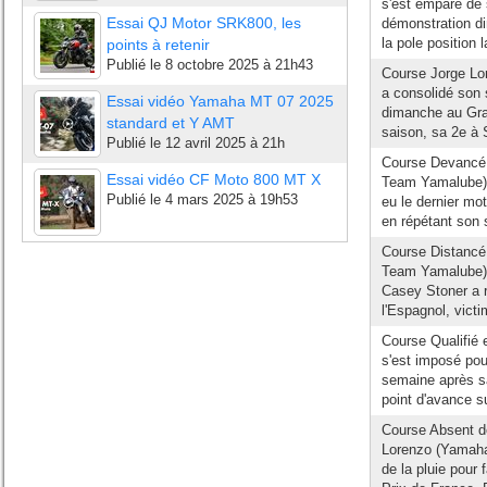
s'est emparé de s
Essai QJ Motor SRK800, les
démonstration di
la pole position l
points à retenir
Publié le
8 octobre 2025 à 21h43
Course Jorge L
a consolidé son
Essai vidéo Yamaha MT 07 2025
dimanche au Gran
standard et Y AMT
saison, sa 2e à S
Publié le
12 avril 2025 à 21h
Course Devancé
Essai vidéo CF Moto 800 MT X
Team Yamalube) 
Publié le
4 mars 2025 à 19h53
eu le dernier mot
en répétant son 
Course Distanc
Team Yamalube) 
Casey Stoner a r
l'Espagnol, vict
Course Qualifié 
s'est imposé pou
semaine après sa
point d'avance s
Course Absent de
Lorenzo (Yamaha
de la pluie pour