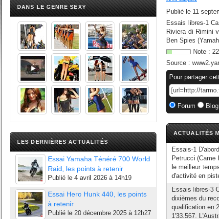
DANS LE GENRE SEXY
Publié le
11 septe
Essais libres-1 Ca
Riviera di Rimini 
Ben Spies (Yamaha
Note :
22
Source :
www2.yam
Pour partager cet
Forum
Blog
ACTUALITÉS M
LES DERNIÈRES ACTUALITÉS
Essais-1 D'abord
Petrucci (Came Io
Essai Yamaha Ténéré 700 World
le meilleur temp
Raid, les points à retenir
d'activité en pist
Publié le
4 avril 2026 à 14h19
Essais libres-3 
Essai Hero Hunk 440, les points
dixièmes du reco
à retenir
qualification en
Publié le
20 décembre 2025 à 12h27
1'33.567. L'Aust