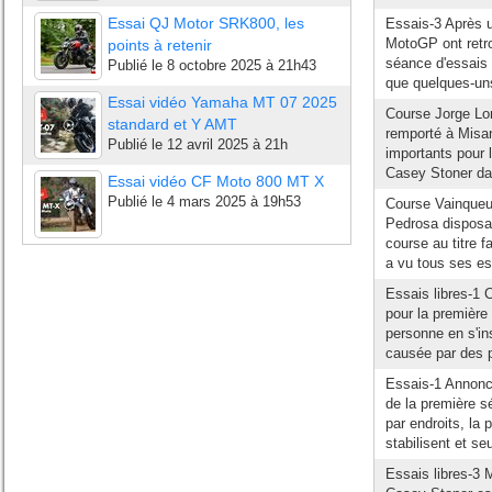
Essai QJ Motor SRK800, les
Essais-3 Après u
MotoGP ont retro
points à retenir
séance d'essais 
Publié le
8 octobre 2025 à 21h43
que quelques-un
Essai vidéo Yamaha MT 07 2025
Course Jorge L
standard et Y AMT
remporté à Misano
Publié le
12 avril 2025 à 21h
importants pour 
Casey Stoner dan
Essai vidéo CF Moto 800 MT X
Publié le
4 mars 2025 à 19h53
Course Vainqueur
Pedrosa disposai
course au titre
a vu tous ses es
Essais libres-1 
pour la première
personne en s'in
causée par des 
Essais-1 Annoncé
de la première s
par endroits, la 
stabilisent et se
Essais libres-3 