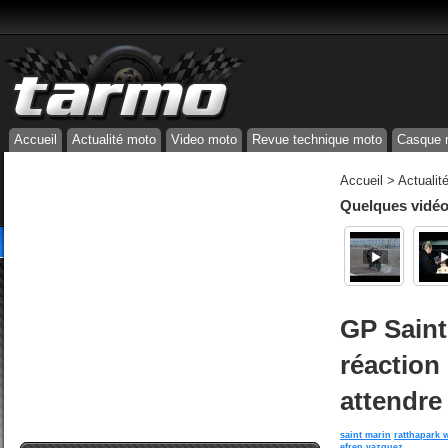
Accueil
Actualité moto
Video moto
Revue technique moto
Casque 
Accueil
>
Actualit
Quelques vidéos
GP Saint
réaction
attendre 
saint marin
ratthapark w
efren vazquez