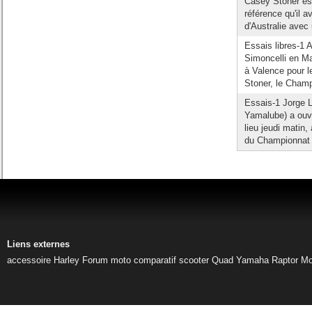
Casey Stoner es
référence qu'il a
d'Australie avec 
Essais libres-1 
Simoncelli en Ma
à Valence pour 
Stoner, le Cham
Essais-1 Jorge
Yamalube) a ouve
lieu jeudi matin
du Championnat e
Liens externes
accessoire Harley
Forum moto
comparatif scooter
Quad Yamaha Raptor
Mo