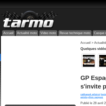
Accueil
Actualité moto
Video moto
Revue technique moto
Casque 
Accueil
>
Actualit
Quelques vidéos
GP Espag
s'invite 
ratthapark wilairot
hect
avintia
efren vazquez
Publié le
28 avril 