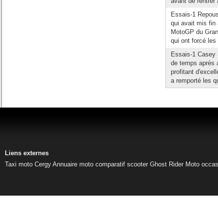
avant de rentrer 
Essais-1 Repouss
qui avait mis fi
MotoGP du Grand 
qui ont forcé les 
Essais-1 Casey S
de temps après a
profitant d'excel
a remporté les qu
Liens externes
Taxi moto Cergy
Annuaire moto
comparatif scooter
Ghost Rider
Moto occas