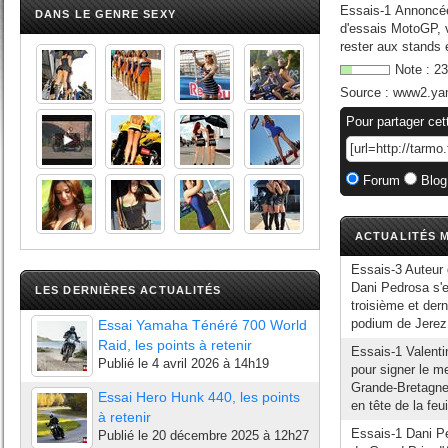
Essais-1 Annoncée
DANS LE GENRE SEXY
d'essais MotoGP, v
rester aux stands e
Note :
23
Source :
www2.yam
Pour partager cet
Forum
Blog
ACTUALITÉS M
Essais-3 Auteur 
Dani Pedrosa s'e
LES DERNIÈRES ACTUALITÉS
troisième et der
podium de Jerez 
Essai Yamaha Ténéré 700 World
Raid, les points à retenir
Essais-1 Valenti
Publié le
4 avril 2026 à 14h19
pour signer le m
Grande-Bretagne e
Essai Hero Hunk 440, les points
en tête de la feu
à retenir
Essais-1 Dani P
Publié le
20 décembre 2025 à 12h27