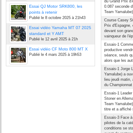
du Grand Prix d'
Essai QJ Motor SRK800, les
0.087 seconde d
Team Yamalube), 
points à retenir
Publié le
8 octobre 2025 à 21h43
Course Casey Sto
Prix d'Espagne, 
Essai vidéo Yamaha MT 07 2025
devant son gran
standard et Y AMT
vainqueur de l'é
Publié le
12 avril 2025 à 21h
Essais-1 Comme e
Essai vidéo CF Moto 800 MT X
productive vendr
Publié le
4 mars 2025 à 19h53
séance, seuls qu
alors que les aut
Essais-1 Jorge
Yamalube) a ouve
lieu jeudi matin
du Championnat e
Essais-1 Leader 
Stoner en Alle
Team Yamalube) 
titre et a affich
Essais-3 Face à 
pilotes de la ca
conditions se sta