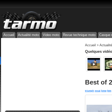
Accueil
Actualité moto
Video moto
Revue technique moto
Casque 
Accueil
>
Actualit
Quelques vidéos
Best of 2
triumph
essai
bmw
ktm