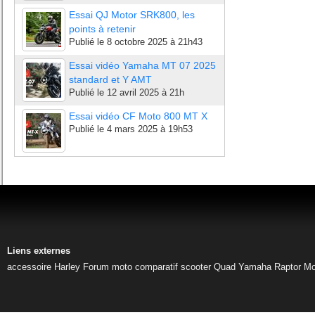
Essai QJ Motor SRK800, les
points à retenir
Publié le
8 octobre 2025 à 21h43
Essai vidéo Yamaha MT 07 2025
standard et Y AMT
Publié le
12 avril 2025 à 21h
Essai vidéo CF Moto 800 MT X
Publié le
4 mars 2025 à 19h53
Liens externes
accessoire Harley
Forum moto
comparatif scooter
Quad Yamaha Raptor
Mo