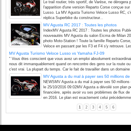
Le trail routier, très sportif, de Varèse, ne dérogera
l'apparition d'une version Reparto Corse conçue sur
Lusso. La MV Agusta Turismo Veloce Lusso RC, c'es
réplica Superbike du constructeur...
MV Agusta RC 2017 : Toutes les photos
IndexMV Agusta RC 2017 : Toutes les photos Publié
nouveautés MV Agusta du salon Eicma de Milan 2016
photo Moto-Station ! Toute la famille Reparto Corse
Veloce en passant par les F3 et F4 s'y retrouve. Les
MV Agusta Turismo Veloce Lusso vs Yamaha FJ-09
" Vous êtes conscient que vous avez un emploi absolument extraordinair
nous dit immanquablement quand on rencontre des gens sur la route ou 
c'est vrai. La plupart du temps. Car le fait de travailler dans un domain
MV Agusta a du mal à payer ses 50 millions de 
NEWSMV Agusta a du mal à payer ses 50 millions d
le 25/10/2016 09:02MV Agusta a dévoilé son plan pou
financière, après avoir vu ses problèmes de flux de
en 2016. Le plan est exactement celui précédemme
1
2
3
4
5
6