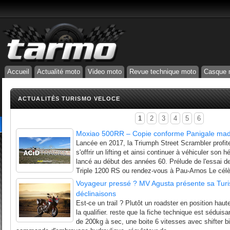
Accueil
Actualité moto
Video moto
Revue technique moto
Casque 
ACTUALITÉS TURISMO VELOCE
1
2
3
4
5
6
Moxiao 500RR – Copie conforme Panigale mad
Lancée en 2017, la Triumph Street Scrambler profi
s'offrir un lifting et ainsi continuer à véhiculer son 
lancé au début des années 60. Prélude de l'essai d
Triple 1200 RS ou rendez-vous à Pau-Arnos Le célè
Voyageur pressé ? MV Agusta présente sa Tur
déclinaisons
Est-ce un trail ? Plutôt un roadster en position haute
la qualifier. reste que la fiche technique est sédui
de 200kg à sec, une boite 6 vitesses avec shifter bi-