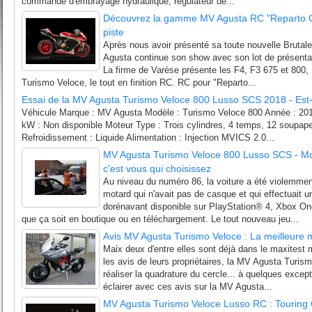
commande d'embrayage hydraulique, régulateur de...
Découvrez la gamme MV Agusta RC "Reparto Co
piste
Après nous avoir présenté sa toute nouvelle Brutal
Agusta continue son show avec son lot de présent
La firme de Varèse présente les F4, F3 675 et 800, 
Turismo Veloce, le tout en finition RC. RC pour "Reparto...
Essai de la MV Agusta Turismo Veloce 800 Lusso SCS 2018 - Est-e
Véhicule Marque : MV Agusta Modèle : Turismo Veloce 800 Année : 2015
kW : Non disponible Moteur Type : Trois cylindres, 4 temps, 12 soupa
Refroidissement : Liquide Alimentation : Injection MVICS 2.0...
MV Agusta Turismo Veloce 800 Lusso SCS - M
c'est vous qui choisissez
Au niveau du numéro 86, la voiture a été violemmen
motard qui n'avait pas de casque et qui effectuait
dorénavant disponible sur PlayStation® 4, Xbox
que ça soit en boutique ou en téléchargement. Le tout nouveau jeu...
Avis MV Agusta Turismo Veloce : La meilleure 
Maix deux d'entre elles sont déjà dans le maxitest m
les avis de leurs propriétaires, la MV Agusta Turism
réaliser la quadrature du cercle... à quelques excep
éclairer avec ces avis sur la MV Agusta...
MV Agusta Turismo Veloce Lusso RC : Touring