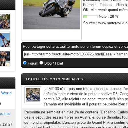
Ferrari " ! Tsssss... Rien 
OK, elle reçoit quand même
Note :
28
%
Source :
www.motorevue.
Pour partager cette actualité moto sur un forum copiez et collez
Forum
Blog / Html
ACTUALITÉS MOTO SIMILAIRES
La MT-03 n'est pas une totale inconnue puisque l'
 World
châssis/moteur vient de la petite sportive R3. Con
permis A2, elle rejoint une concurrence déjà bien pr
9
Yamaha est indéniable et il pourrait peut-être bien fa
Personne ne semblait en mesure de contenir l'Espagnol Carlo
points
dès le début des essais libres en Australie, où se déroulait l'o
de mondial Superbike. L'ancien pilote de Grand Prix a confirm
à 12h27
remportant haut la main les deux manches sur le circuit de Philli