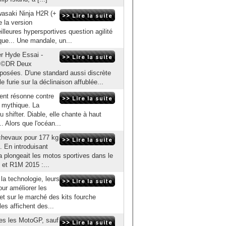
wasaki Ninja H2R (+
 la version
illeures hypersportives question agilité
que... Une mandale, un...
er Hyde Essai -
5 ©DR Deux
pposées. D'une standard aussi discrète
 furie sur la déclinaison affublée...
ment résonne contre
t mythique. La
 shifter. Diable, elle chante à haut
 Alors que l'océan...
chevaux pour 177 kg
. En introduisant
a plongeait les motos sportives dans le
 et R1M 2015 :...
la technologie, leurs
our améliorer les
et sur le marché des kits fourche
les affichent des...
es les MotoGP, sauf