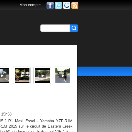
Mon compte
à 15h58
2015 ] R1 Maxi Essai - Yamaha YZF-R1M
1M 2015 sur le circuit de Eastern Creek
ne R1 de luxe et un traitement VIP " à la