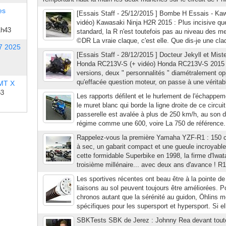
es
[Essais Staff - 25/12/2015 ] Bombe H Essais - Ka
vidéo) Kawasaki Ninja H2R 2015 : Plus incisive que
1h43
standard, la R n'est toutefois pas au niveau des me
©DR La vraie claque, c'est elle. Que dis-je une cla
7 2025
[Essais Staff - 28/12/2015 ] Docteur Jekyll et Mist
Honda RC213V-S (+ vidéo) Honda RC213V-S 201
versions, deux " personnalités " diamétralement o
qu'effacée question moteur, on passe à une véritable
 MT X
53
Les rapports défilent et le hurlement de l'échappe
le muret blanc qui borde la ligne droite de ce circui
passerelle est avalée à plus de 250 km/h, au son du
régime comme une 600, voire La 750 de référence...
Rappelez-vous la première Yamaha YZF-R1 : 150 
à sec, un gabarit compact et une gueule incroyable
cette formidable Superbike en 1998, la firme d'Iwat
troisième millénaire... avec deux ans d'avance ! R1
Les sportives récentes ont beau être à la pointe de 
liaisons au sol peuvent toujours être améliorées. P
chronos autant que la sérénité au guidon, Öhlins m
spécifiques pour les supersport et hypersport. Si el
SBKTests SBK de Jerez : Johnny Rea devant tout