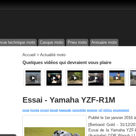
vue technique moto
Casque moto
Pneu moto
Annuaire moto
Accueil
>
Actualité moto
Quelques vidéos qui devraient vous plaire
Essai - Yamaha YZF-R1M
essai
honda
circuit
ducati
kawasaki
superbike
motogp
yzf
ohlins
equipement
Publié le
1er janvier 2016 
[Bertrand Gold - 31/12/
Essai de la Yamaha YZF-R
(Australie) ©DR Waouh ! U