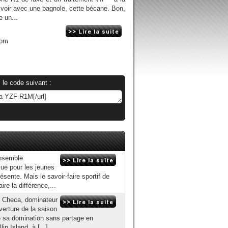
à voir avec une bagnole, cette bécane. Bon,
 un...
com
 le code suivant :
ensemble
çue pour les jeunes
ésente. Mais le savoir-faire sportif de
ire la différence,...
s Checa, dominateur
uverture de la saison
é sa domination sans partage en
p Island, à [...]