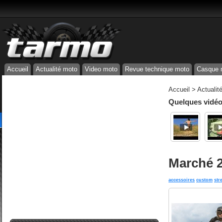
Accueil
Actualité moto
Video moto
Revue technique moto
Casque 
Accueil
>
Actualit
Quelques vidéos
Marché 2
accessoires
custom
stre