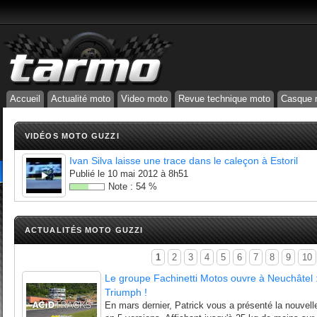
Accueil
Actualité moto
Video moto
Revue technique moto
Casque 
VIDÉOS MOTO GUZZI
Ivan Silva laisse une trace dans le caleçon à Estoril
Publié le
10 mai 2012 à 8h51
Note :
54
%
ACTUALITÉS MOTO GUZZI
1
2
3
4
5
6
7
8
9
10
Le groupe Fachinetti Motos ouvre à Neuchâtel
Triumph !
En mars dernier, Patrick vous a présenté la nouvel