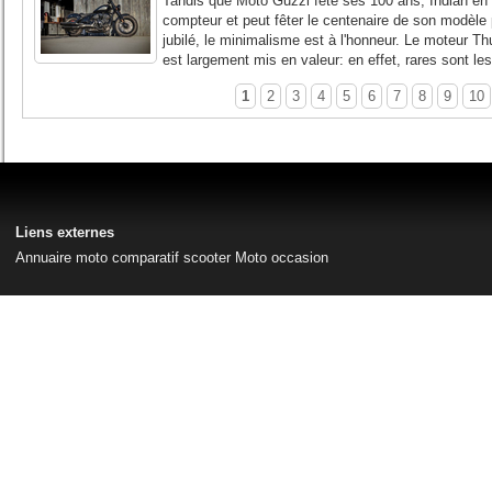
Tandis que Moto Guzzi fête ses 100 ans, Indian en 
compteur et peut fêter le centenaire de son modèle 
jubilé, le minimalisme est à l'honneur. Le moteur T
est largement mis en valeur: en effet, rares sont les
1
2
3
4
5
6
7
8
9
10
Liens externes
Annuaire moto
comparatif scooter
Moto occasion