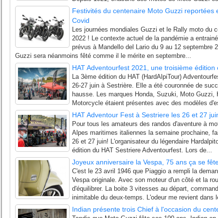
Festivités du centenaire Moto Guzzi reportées
Covid
Les journées mondiales Guzzi et le Rally moto du c
2022 ! Le contexte actuel de la pandémie a entrain
prévus à Mandello del Lario du 9 au 12 septembre 
Guzzi sera néanmoins fêté comme il le mérite en septembre...
HAT Adventourfest 2021, une troisième éditio
La 3ème édition du HAT (HardAlpiTour) Adventourfe
26-27 juin à Sestrière. Elle a été couronnée de succ
hausse. Les marques Honda, Suzuki, Moto Guzzi, 
Motorcycle étaient présentes avec des modèles d'es
HAT Adventour Fest à Sestriere les 26 et 27 ju
Pour tous les amateurs des randos d'aventure à moto
Alpes maritimes italiennes la semaine prochaine, fai
26 et 27 juin! L'organisateur du légendaire Hardalpit
édition du HAT Sestriere Adventourfest. Lors de...
Joyeux anniversaire la Vespa, 75 ans ça se fête
C'est le 23 avril 1946 que Piaggio a rempli la dema
Vespa originale. Avec son moteur d'un côté et la ro
d'équilibrer. La boite 3 vitesses au départ, command
inimitable du deux-temps. L'odeur me revient dans l
Indian présente trois Chief à l'occasion du cen