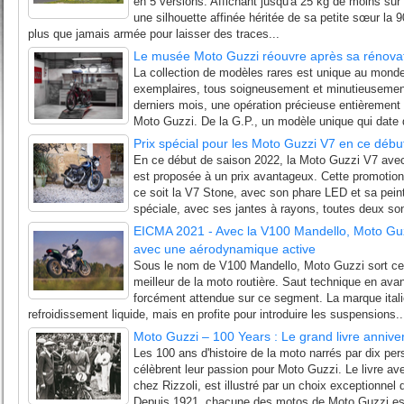
en 5 versions. Affichant jusqu'à 25 kg de moins sur
une silhouette affinée héritée de sa petite sœur la 9
plus que jamais armée pour laisser des traces...
Le musée Moto Guzzi réouvre après sa rénova
La collection de modèles rares est unique au mond
exemplaires, tous soigneusement et minutieusemen
derniers mois, une opération précieuse entièrement 
Moto Guzzi. De la G.P., un modèle unique qui date d
Prix spécial pour les Moto Guzzi V7 en ce débu
En ce début de saison 2022, la Moto Guzzi V7 avec
est proposée à un prix avantageux. Cette promotion
ce soit la V7 Stone, avec son phare LED et sa pein
spéciale, avec ses jantes à rayons, toutes deux son
EICMA 2021 - Avec la V100 Mandello, Moto Guz
avec une aérodynamique active
Sous le nom de V100 Mandello, Moto Guzzi sort ce 
meilleur de la moto routière. Saut technique en avan
forcément attendue sur ce segment. La marque ital
refroidissement liquide, mais en profite pour introduire les suspensions..
Moto Guzzi – 100 Years : Le grand livre annive
Les 100 ans d'histoire de la moto narrés par dix pe
célèbrent leur passion pour Moto Guzzi. Le livre ave
chez Rizzoli, est illustré par un choix exceptionnel 
Depuis 1921, chacune des motos de Moto Guzzi est