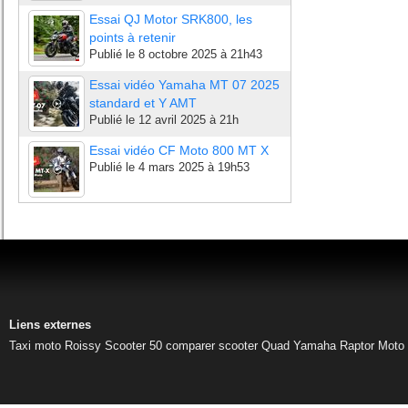
Essai QJ Motor SRK800, les
points à retenir
Publié le
8 octobre 2025 à 21h43
Essai vidéo Yamaha MT 07 2025
standard et Y AMT
Publié le
12 avril 2025 à 21h
Essai vidéo CF Moto 800 MT X
Publié le
4 mars 2025 à 19h53
Liens externes
Taxi moto Roissy
Scooter 50
comparer scooter
Quad Yamaha Raptor
Moto 