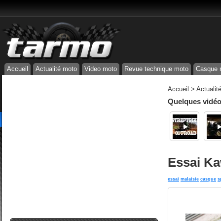
Accueil
Actualité moto
Video moto
Revue technique moto
Casque 
Accueil
>
Actualit
Quelques vidéos
Essai Ka
essai
malaisie
casque
s