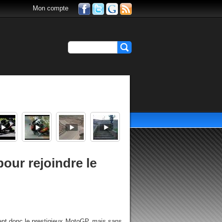
Mon compte
our rejoindre le
tent donc le prestigieux MotoGP, mais sans