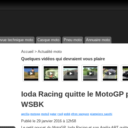
vue technique moto
Casque moto
Pneu moto
Annuaire moto
Accueil
>
Actualité moto
Quelques vidéos qui devraient vous plaire
Ioda Racing quitte le MotoGP p
WSBK
aprilia
motogp
moto2
qatar
rsv4
wsbk
efren vazquez
giampiero sacchi
Publié le
29 janvier 2016 à 12h58
Le petit poucet du MotoGP, Ioda Racing et son Aprilia ART quit