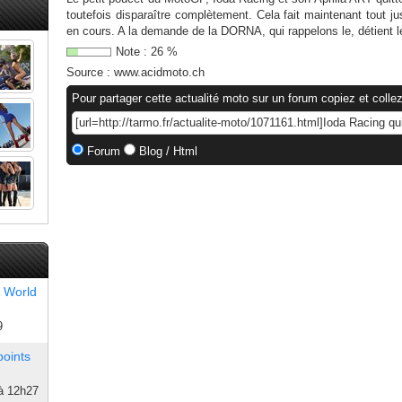
toutefois disparaître complètement. Cela fait maintenant tout 
en cours. A la demande de la DORNA, qui rappelons le, détient l
Note :
26
%
Source :
www.acidmoto.ch
Pour partager cette actualité moto sur un forum copiez et collez
Forum
Blog / Html
 World
9
points
à 12h27