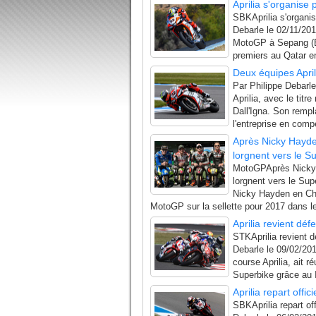
Aprilia s'organise 
SBKAprilia s'organis
Debarle le 02/11/201
MotoGP à Sepang (Bau
premiers au Qatar en
Deux équipes Apri
Par Philippe Debarl
Aprilia, avec le titr
Dall'Igna. Son remp
l'entreprise en compé
Après Nicky Hayden
lorgnent vers le S
MotoGPAprès Nicky H
lorgnent vers le Su
Nicky Hayden en Cha
MotoGP sur la sellette pour 2017 dans le
Aprilia revient déf
STKAprilia revient d
Debarle le 09/02/20
course Aprilia, ait
Superbike grâce au I
Aprilia repart offi
SBKAprilia repart of