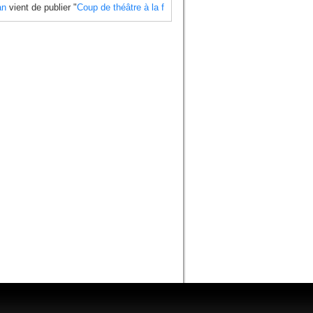
an
vient de publier "
Coup de théâtre à la finale du Mondial 2024 side-car , Ti