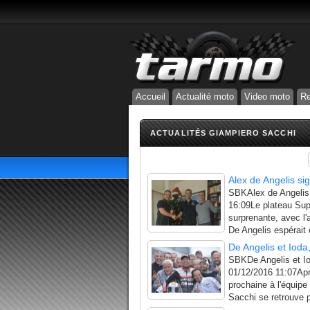
Accueil
Actualité moto
Video moto
Re
ACTUALITÉS GIAMPIERO SACCHI
Alex de Angelis si
SBKAlex de Angelis 
16:09Le plateau Sup
surprenante, avec l'
De Angelis espérait 
De Angelis et Ioda
SBKDe Angelis et Iod
01/12/2016 11:07Apr
prochaine à l'équipe
Sacchi se retrouve p