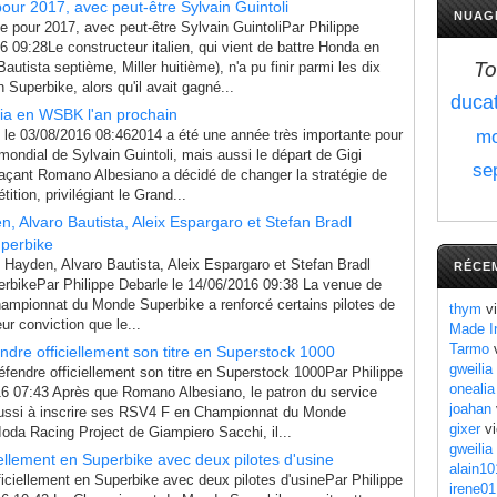
pour 2017, avec peut-être Sylvain Guintoli
NUAG
e pour 2017, avec peut-être Sylvain GuintoliPar Philippe
6 09:28Le constructeur italien, qui vient de battre Honda en
To
tista septième, Miller huitième), n'a pu finir parmi les dix
 Superbike, alors qu'il avait gagné...
ducat
lia en WSBK l'an prochain
e le 03/08/2016 08:462014 a été une année très importante pour
mo
e mondial de Sylvain Guintoli, mais aussi le départ de Gigi
se
laçant Romano Albesiano a décidé de changer la stratégie de
tition, privilégiant le Grand...
, Alvaro Bautista, Aleix Espargaro et Stefan Bradl
uperbike
ayden, Alvaro Bautista, Aleix Espargaro et Stefan Bradl
RÉCE
perbikePar Philippe Debarle le 14/06/2016 09:38 La venue de
mpionnat du Monde Superbike a renforcé certains pilotes de
thym
vi
ur conviction que le...
Made I
Tarmo
v
endre officiellement son titre en Superstock 1000
gweilia
éfendre officiellement son titre en Superstock 1000Par Philippe
onealia
16 07:43 Après que Romano Albesiano, le patron du service
joahan
 réussi à inscrire ses RSV4 F en Championnat du Monde
gixer
vi
oda Racing Project de Giampiero Sacchi, il...
gweilia
ciellement en Superbike avec deux pilotes d'usine
alain10
ficiellement en Superbike avec deux pilotes d'usinePar Philippe
irene01