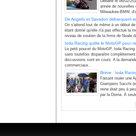
Debarle le 06/02/20
année de nouvelles 
Milwaukee-BMW, d'a
De Angelis et Savadori débarquent e
On s'attend tout de même à un début de
étant donné qu'elle n'a pas effectué la m
niveau de soutien de la firme de Noale d
Ioda Racing quitte le MotoGP pour r
Le petit poucet du MotoGP, Ioda Racing 
sans toutefois disparaître complètement.
discussions sont en cours. A la demande
commerciaux...
Brève : Ioda Racin
Faisant rouler une 
Giampiero Sacchi (ex
reine était peu à pe
par la Dorna. À seul