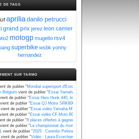
E DE TAGS
aprilia
danilo petrucci
ut
grand prix
i
leon camier
jerez
motogp
rsv4
to2
mugello
superbike
pang
wsbk
yonny
hernandez
MMENT SUR TARMO
ent de publier "
Mondial supersport d'Estoril : Manzi se rapproche du titre au 
n Belgium
vient de publier "
Essai Yamaha Ténéré 700 World Raid, les points à
ient de publier "
Essai Hero Hunk 440, les points à retenir
".
vient de publier "
Essai QJ Motor SRK800, les points à retenir
".
vient de publier "
Essai vidéo Yamaha MT 07 2025 standard et Y AMT
".
vient de publier "
Essai vidéo CF Moto 800 MT X
".
ent de publier "
8 places offertes à gagner pour le Grand Prix de France 2025
"
vient de publier "
Le championnat du monde side-car 2025 a un calendrier bie
1
vient de publier "
2025 : Corentin Pelorari sous les couleurs de Honda Fran
vient de publier "
Vidéo : Laura Ecorchard détaille sa saison 2024
".