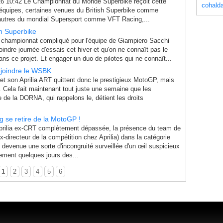
16 10:42 Le Championnat du Monde Superbike reçoit cette
cohald
équipes, certaines venues du British Superbike comme
utres du mondial Supersport comme VFT Racing,...
n Superbike
 championnat compliqué pour l'équipe de Giampiero Sacchi
oindre journée d'essais cet hiver et qu'on ne connaît pas le
ans ce projet. Et engager un duo de pilotes qui ne connaît...
ejoindre le WSBK
et son Aprilia ART quittent donc le prestigieux MotoGP, mais
 Cela fait maintenant tout juste une semaine que les
 de la DORNA, qui rappelons le, détient les droits
g se retire de la MotoGP !
Aprilia ex-CRT complètement dépassée, la présence du team de
-directeur de la compétition chez Aprilia) dans la catégorie
u devenue une sorte d'incongruité surveillée d'un œil suspicieux
ement quelques jours des...
1
2
3
4
5
6