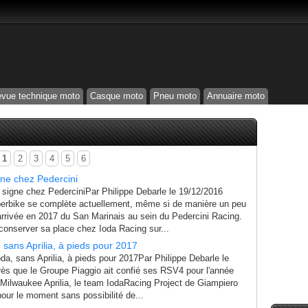
vue technique moto
Casque moto
Pneu moto
Annuaire moto
1
2
3
4
5
6
gne chez Pedercini
signe chez PederciniPar Philippe Debarle le 19/12/2016
erbike se complète actuellement, même si de manière un peu
arrivée en 2017 du San Marinais au sein du Pedercini Racing.
conserver sa place chez Ioda Racing sur...
, sans Aprilia, à pieds pour 2017
a, sans Aprilia, à pieds pour 2017Par Philippe Debarle le
ès que le Groupe Piaggio ait confié ses RSV4 pour l'année
 Milwaukee Aprilia, le team IodaRacing Project de Giampiero
our le moment sans possibilité de...