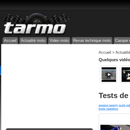
Accueil
Actualité moto
Video moto
Revue technique moto
Casque 
Accueil
>
Actualit
Quelques vidéos
Tests de
eugene laverty
scott re
boite seamless