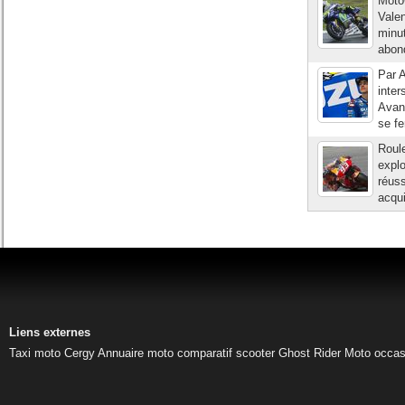
MotoG
Valen
minut
abond
Par A
inte
Avant
se fe
Roule
explo
réuss
acqui
Liens externes
Taxi moto Cergy
Annuaire moto
comparatif scooter
Ghost Rider
Moto occas