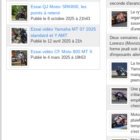
seconde d'avance
Essai QJ Motor SRK800, les
Le ry
points à retenir
organ
Publié le
8 octobre 2025 à 21h43
souve
Essai vidéo Yamaha MT 07 2025
d'une
standard et Y AMT
Deux semaines ap
Publié le
12 avril 2025 à 21h
Lorenzo (Movist
forme jeudi soi
Essai vidéo CF Moto 800 MT X
d'imposants ailer
Publié le
4 mars 2025 à 19h53
La te
Yama
marqu
premi
Une p
s'éla
empêc
cherc
MotoG
pluie
temps
s'est