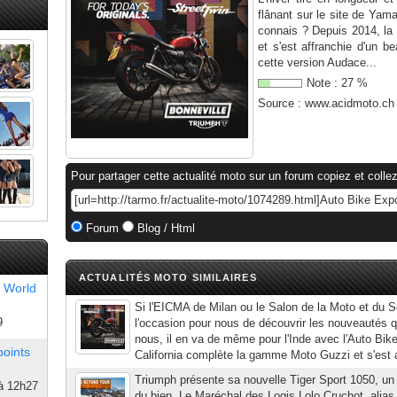
flânant sur le site de Yama
connais ? Depuis 2014, la
et s'est affranchie d'un 
cette version Audace...
Note :
27
%
Source :
www.acidmoto.ch
Pour partager cette actualité moto sur un forum copiez et collez
Forum
Blog / Html
ACTUALITÉS MOTO SIMILAIRES
 World
Si l'EICMA de Milan ou le Salon de la Moto et du S
9
l'occasion pour nous de découvrir les nouveautés q
nous, il en va de même pour l'Inde avec l'Auto Bik
points
California complète la gamme Moto Guzzi et s'est a
Triumph présente sa nouvelle Tiger Sport 1050, un 
à 12h27
du bien. Le Maréchal des Logis Lolo Cruchot, alias