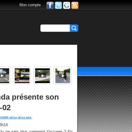
Mon compte
nda présente son
-02
rf1000l africa
africa twin
13h14
et tu ne sais plus comment t'occuper ? En