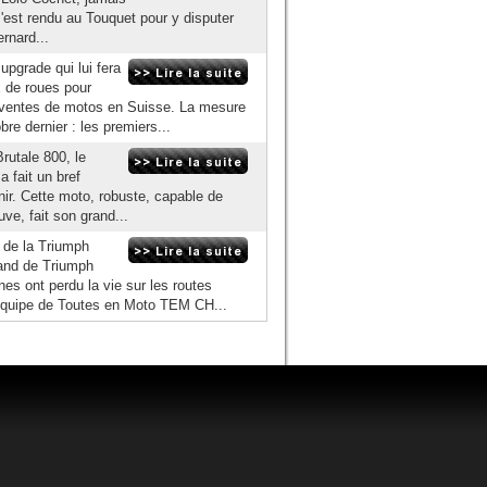
s'est rendu au Touquet pour y disputer
rnard...
upgrade qui lui fera
 de roues pour
s ventes de motos en Suisse. La mesure
e dernier : les premiers...
rutale 800, le
 fait un bref
ir. Cette moto, robuste, capable de
uve, fait son grand...
 de la Triumph
tand de Triumph
s ont perdu la vie sur les routes
 L'équipe de Toutes en Moto TEM CH...