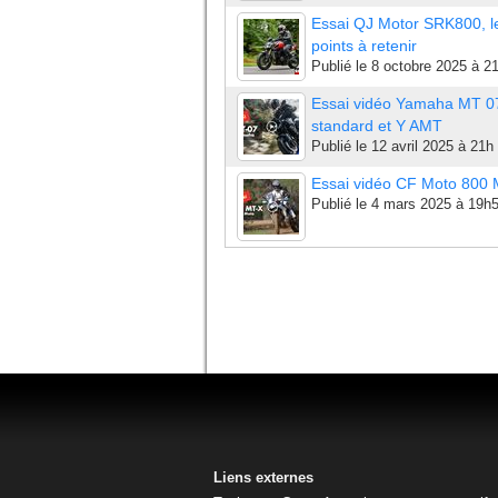
Essai QJ Motor SRK800, l
points à retenir
Publié le
8 octobre 2025 à 2
Essai vidéo Yamaha MT 0
standard et Y AMT
Publié le
12 avril 2025 à 21h
Essai vidéo CF Moto 800
Publié le
4 mars 2025 à 19h
Liens externes