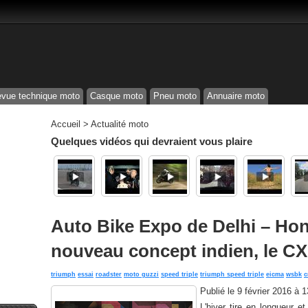
vue technique moto
Casque moto
Pneu moto
Annuaire moto
Accueil
>
Actualité moto
Quelques vidéos qui devraient vous plaire
Auto Bike Expo de Delhi – Ho
nouveau concept indien, le CX
triumph
essai
roadster
moto guzzi
speed triple
triumph speed triple
eicma
wsbk
c
Publié le
9 février 2016 à 
L'hiver tire en longueur 