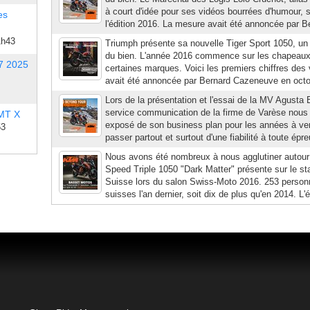
à court d'idée pour ses vidéos bourrées d'humour, 
es
l'édition 2016. La mesure avait été annoncée par Be
1h43
Triumph présente sa nouvelle Tiger Sport 1050, un 
du bien. L'année 2016 commence sur les chapeaux
7 2025
certaines marques. Voici les premiers chiffres de
avait été annoncée par Bernard Cazeneuve en octobr
Lors de la présentation et l'essai de la MV Agusta B
service communication de la firme de Varèse nous a
 MT X
exposé de son business plan pour les années à ven
53
passer partout et surtout d'une fiabilité à toute épre
Nous avons été nombreux à nous agglutiner autour
Speed Triple 1050 "Dark Matter" présente sur le s
Suisse lors du salon Swiss-Moto 2016. 253 personne
suisses l'an dernier, soit dix de plus qu'en 2014.