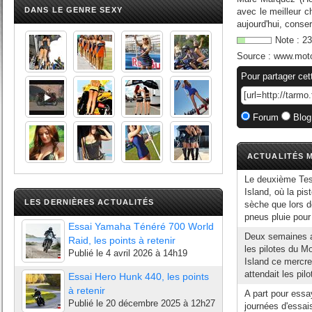
DANS LE GENRE SEXY
avec le meilleur c
aujourd'hui, conse
Note :
23
Source :
www.moto
Pour partager cet
Forum
Blog
ACTUALITÉS M
Le deuxième Test
Island, où la pis
LES DERNIÈRES ACTUALITÉS
sèche que lors d
pneus pluie pour 
Essai Yamaha Ténéré 700 World
Deux semaines ap
Raid, les points à retenir
les pilotes du Mo
Publié le
4 avril 2026 à 14h19
Island ce mercred
attendait les pilo
Essai Hero Hunk 440, les points
à retenir
A part pour essay
Publié le
20 décembre 2025 à 12h27
journées d'essais