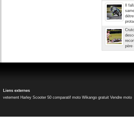
Il fa
samed
détre
prota
Crutc
desce
recon
père 
Liens externes
vetement Harley
Scooter 50
comparatif moto
Wikango gratuit
Vendre moto