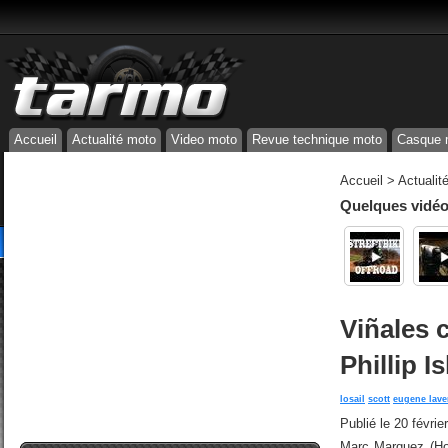
Accueil
Actualité moto
Video moto
Revue technique moto
Casque 
Accueil
>
Actualit
Quelques vidéos
Viñales 
Phillip 
losail
scott
eugene lave
Publié le
20 févrie
Marc Marquez (Hon