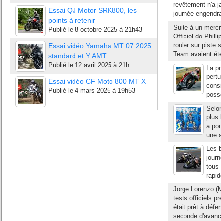
revêtement n'a ja
Essai QJ Motor SRK800, les
journée engendra
points à retenir
Suite à un mercr
Publié le
8 octobre 2025 à 21h43
Officiel de Phill
rouler sur piste
Essai vidéo Yamaha MT 07 2025
Team avaient été
standard et Y AMT
Publié le
12 avril 2025 à 21h
La pr
pertu
Essai vidéo CF Moto 800 MT X
consi
Publié le
4 mars 2025 à 19h53
possé
Selon
plus 
a po
une a
Les b
journ
tous 
rapi
Jorge Lorenzo (
tests officiels 
était prêt à déf
seconde d'avance