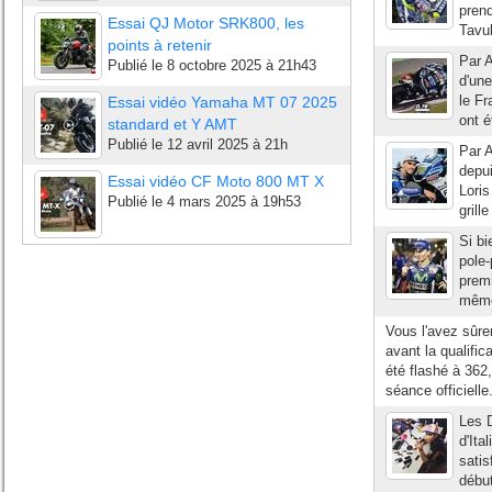
pren
Essai QJ Motor SRK800, les
Tavul
points à retenir
Par A
Publié le
8 octobre 2025 à 21h43
d'une
le Fr
Essai vidéo Yamaha MT 07 2025
ont é
standard et Y AMT
Publié le
12 avril 2025 à 21h
Par A
depui
Essai vidéo CF Moto 800 MT X
Loris
Publié le
4 mars 2025 à 19h53
grill
Si bi
pole-
premi
mêmes
Vous l'avez sûre
avant la qualifi
été flashé à 362,
séance officielle.
Les D
d'Ita
satis
début