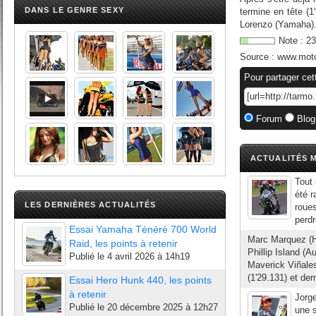
DANS LE GENRE SEXY
termine en tête (
Lorenzo (Yamaha). E
Note :
23
Source :
www.moto
Pour partager cet
Forum
Blog
ACTUALITÉS M
Tout 
été r
LES DERNIÈRES ACTUALITÉS
roues
perdr
Essai Yamaha Ténéré 700 World
Marc Marquez (Ho
Raid, les points à retenir
Phillip Island (A
Publié le
4 avril 2026 à 14h19
Maverick Viñales
(1'29.131) et dem
Essai Hero Hunk 440, les points
à retenir
Jorge
Publié le
20 décembre 2025 à 12h27
une s