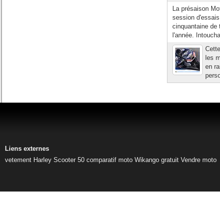
La présaison Mo
session d'essais
cinquantaine de 
l'année. Intoucha
Cette
les m
en ra
perso
Liens externes
vetement Harley
Scooter 50
comparatif moto
Wikango gratuit
Vendre moto