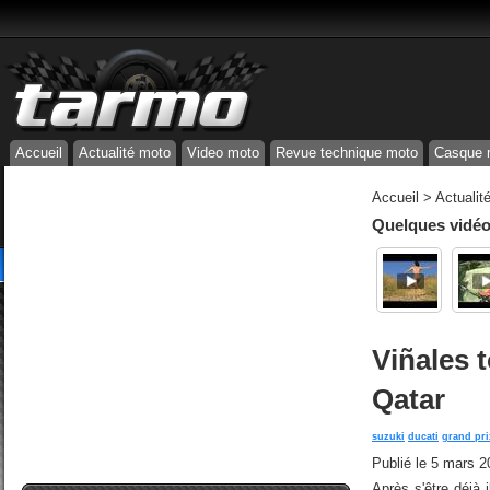
Accueil
Actualité moto
Video moto
Revue technique moto
Casque 
Accueil
>
Actualit
Quelques vidéos
Viñales 
Qatar
suzuki
ducati
grand pri
Publié le
5 mars 2
Après s'être déjà 