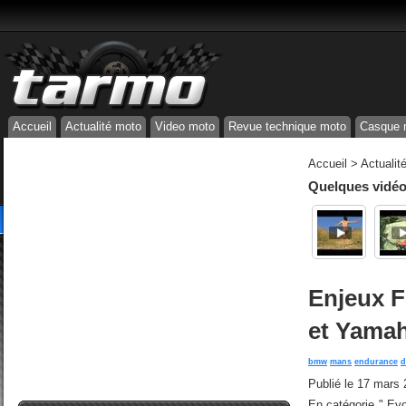
Accueil
Actualité moto
Video moto
Revue technique moto
Casque 
Accueil
>
Actualit
Quelques vidéos
Enjeux F
et Yama
bmw
mans
endurance
d
Publié le
17 mars 
En catégorie " Evo