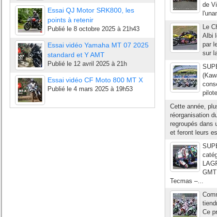
de Vi
Essai QJ Motor SRK800, les
l'un
points à retenir
Le C
Publié le
8 octobre 2025 à 21h43
Albi 
par l
Essai vidéo Yamaha MT 07 2025
sur l
standard et Y AMT
Publié le
12 avril 2025 à 21h
SUPE
(Kawa
Essai vidéo CF Moto 800 MT X
conse
Publié le
4 mars 2025 à 19h53
pilot
Cette année, plu
réorganisation d
regroupés dans 
et feront leurs e
SUP
catég
LAGR
GMT 
Tecmas –...
Comme
tien
Ce pr