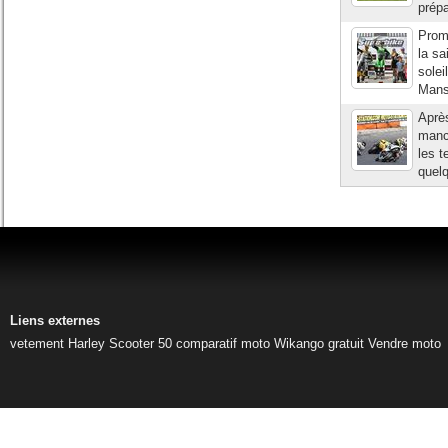
prépa
Prom
la sa
solei
Mans,
Après
manch
les t
quelq
Liens externes
vetement Harley
Scooter 50
comparatif moto
Wikango gratuit
Vendre moto