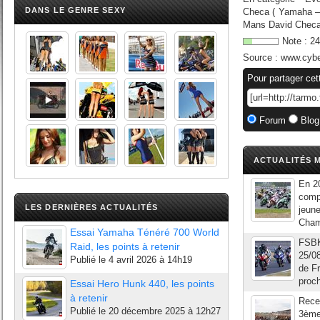
DANS LE GENRE SEXY
Checa ( Yamaha – 
Mans David Checa e
Note :
24
Source :
www.cyb
Pour partager cet
Forum
Blog
ACTUALITÉS M
En 20
comp
LES DERNIÈRES ACTUALITÉS
jeune
Cham
Essai Yamaha Ténéré 700 World
FSBK
Raid, les points à retenir
25/08
Publié le
4 avril 2026 à 14h19
de Fr
proc
Essai Hero Hunk 440, les points
à retenir
Recev
Publié le
20 décembre 2025 à 12h27
3ème