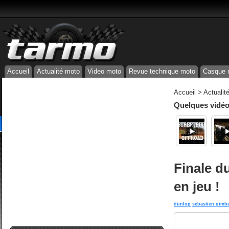
Accueil
Actualité moto
Video moto
Revue technique moto
Casque 
Accueil
>
Actualit
Quelques vidéos
Finale d
en jeu !
dunlop
sebastien gimbe