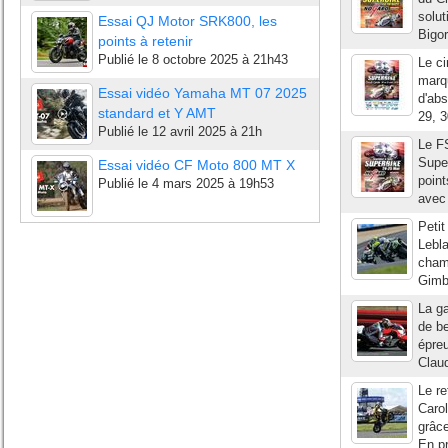
solu
Essai QJ Motor SRK800, les
Bigor
points à retenir
Publié le
8 octobre 2025 à 21h43
Le c
marqu
Essai vidéo Yamaha MT 07 2025
d'abs
standard et Y AMT
29, 3
Publié le
12 avril 2025 à 21h
Le FS
Supe
Essai vidéo CF Moto 800 MT X
point
Publié le
4 mars 2025 à 19h53
avec 
Petit
Lebla
champ
Gimb
La ga
de be
épre
Claud
Le r
Carol
grâce
En pr