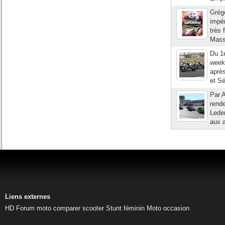
Grégo
impé
très 
Masso
Du 1e
week
après
et Sé
Par A
rend
Leden
aux a
Liens externes
HD
Forum moto
comparer scooter
Stunt féminin
Moto occasion