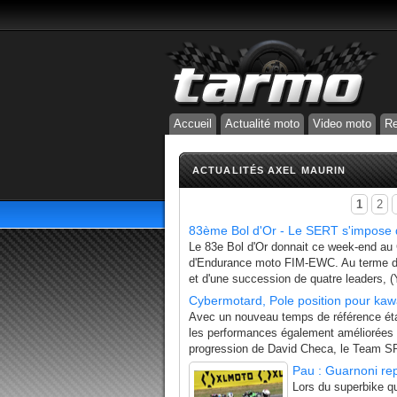
Accueil
Actualité moto
Video moto
Re
ACTUALITÉS AXEL MAURIN
1
2
83ème Bol d'Or - Le SERT s'impose
Le 83e Bol d'Or donnait ce week-end au
d'Endurance moto FIM-EWC. Au terme d'
et d'une succession de quatre leaders
Cybermotard, Pole position pour kawa
Avec un nouveau temps de référence étab
les performances également améliorées p
progression de David Checa, le Team SR
Pau : Guarnoni re
Lors du superbike qui