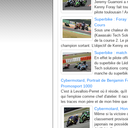
Jeremy Guarnoni a re
Kenny Foray fait tou
pilote toulousain ! A
Superbike : Foray
Cours
Sous une chaleur é
(Kawasaki Tech Solu
de la course 2. Le p
champion sortant. L'objectif de Kenny est
Superbike : match
En effet le pilote 
du superbike de Léd
Tech solutions comp
manche du superbike
Cybermotard, Portrait de Benjamin Fo
Promosport 1000
C'est à Levallois-Perret où il réside, q
qui l'emploie comme chef d'atelier. Il ra
les traces mon père et de mon frère que j
Cybermotard, Hond
Même si la victoire 
classement provisoi
japonais ne possède 