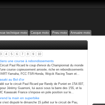
vue technique moto
Casque moto
Pneu moto
Annuaire moto
3
4
5
6
7
8
9
10
 dans une course à rebondissements
 Circuit Paul Ricard le coup d'envoi du Championnat du monde
une course copieusement arrosée, riche en rebondissements
, (YART-Yamaha, FCC-TSR-Honda, Wojcik Racing Team et...
saki au Bol d'or
li sur le circuit Paul Ricard par Randy de Puniet en 1'54.007,
our Jérémy Guarnoni, lui aussi sous la barre des 1'55, et la
C Kawasaki France s'impose en pole position sur le...
prend la main en superbike
 s'est disputé le dimanche 15 juillet sur le circuit de Pau,