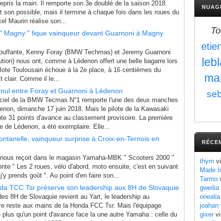
pris la main. Il remporte son 3e doublé de la saison 2018.
NUAG
t son possible, mais il termine à chaque fois dans les roues du
xel Maurin réalise son...
To
 " Magny " fique vainqueur devant Guarnoni à Magny
etie
touffante, Kenny Foray (BMW Techmas) et Jeremy Guarnoni
leb
tion) nous ont, comme à Lédenon offert une belle bagarre lors
ilote Toulousain échoue à la 2e place, à 16 centièmes du
ma
 clair. Comme il le...
 nul entre Foray et Guarnoni à Lédenon
seb
officiel de la BMW Tecmas N°1 remporte l'une des deux manches
enon, dimanche 17 juin 2018. Mais le pilote de la Kawasaki
te 31 points d'avance au classement provisoire. La première
 de Lédenon, a été exemplaire. Elle...
ntanelle, vainqueur surprise à Croix-en-Ternois en
RÉCE
u'il nous reçoit dans le magasin Yamaha-MBK " Scooters 2000 "
thym
vi
conte " Les 2 roues, vélo d'abord, moto ensuite, c'est en suivant
Made I
'y prends goût ". Au point d'en faire son...
Tarmo
v
a TCC Tsr préserve son leadership aux 8H de Slovaquie
gweilia
des 8H de Slovaquie revient au Yart, le leadership au
onealia
re reste aux mains de la Honda FCC Tsr. Mais l'équipage
joahan
plus qu'un point d'avance face la une autre Yamaha : celle du
gixer
vi