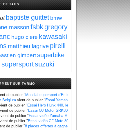
E DE TAGS
baptiste guittet
ut
bmw
fsbk
gregory
nne masson
lanc
kawasaki
hugo clere
ns
pirelli
matthieu lagrive
superbike
astien gimbert
supersport
suzuki
MMENT SUR TARMO
ent de publier "
Mondial supersport d'Estoril : Manzi se rapproche du titre au 
n Belgium
vient de publier "
Essai Yamaha Ténéré 700 World Raid, les points à
ient de publier "
Essai Hero Hunk 440, les points à retenir
".
vient de publier "
Essai QJ Motor SRK800, les points à retenir
".
vient de publier "
Essai vidéo Yamaha MT 07 2025 standard et Y AMT
".
vient de publier "
Essai vidéo CF Moto 800 MT X
".
ent de publier "
8 places offertes à gagner pour le Grand Prix de France 2025
"