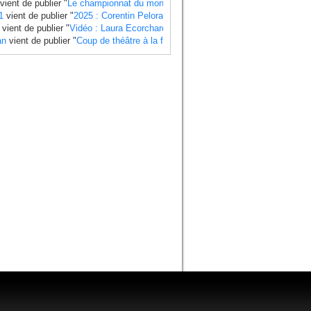
vient de publier "
Le championnat du monde side-car 2025 a un calendrier bie
1
vient de publier "
2025 : Corentin Pelorari sous les couleurs de Honda Fran
vient de publier "
Vidéo : Laura Ecorchard détaille sa saison 2024
".
an
vient de publier "
Coup de théâtre à la finale du Mondial 2024 side-car , Ti