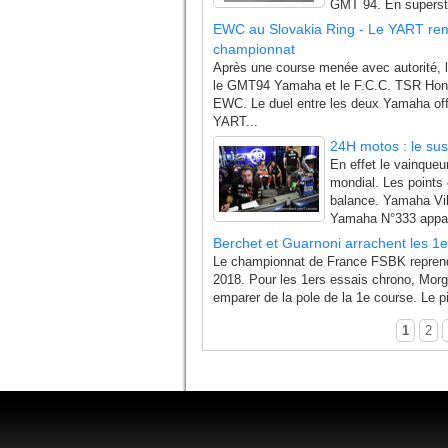
GMT 94. En supersto
EWC au Slovakia Ring - Le YART remp
championnat
Après une course menée avec autorité, 
le GMT94 Yamaha et le F.C.C. TSR Hond
EWC. Le duel entre les deux Yamaha offic
YART...
24H motos : le su
En effet le vainqueu
mondial. Les points 
balance. Yamaha Vilt
Yamaha N°333 apparaî
Berchet et Guarnoni arrachent les 1
Le championnat de France FSBK reprend s
2018. Pour les 1ers essais chrono, Morga
emparer de la pole de la 1e course. Le p
1
2