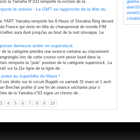
ck la Yamaha N°333 remporte la victoire de la...
gweilia
alain10
orte la victoire - Le GMT se rapproche de la tête du
irene01
cohald
le YART Yamaha remporte les 8 Hours of Slovakia Ring devant
a France qui reste en tête du championnat de monde FIM
ielles aura duré jusqu'au au bout de la nuit slovaque. Le
spense demeure entier en superstock
r de la catégorie prendra une avance certaine au classement
engrangés lors de cette course vont peser lourd dans la
aïs remporte la "pole" position de la catégorie superstock. La
t sur la 11e ligne de la ligne de...
e poles au superbike du Mans !
es droits sur le circuit Bugatti ce samedi 31 mars et 1 avril
n Berchet profite d' une fin de séance séchante pour s'
ilote de la Yamaha n°63 signe un chrono de...
3
4
5
6
7
8
9
10