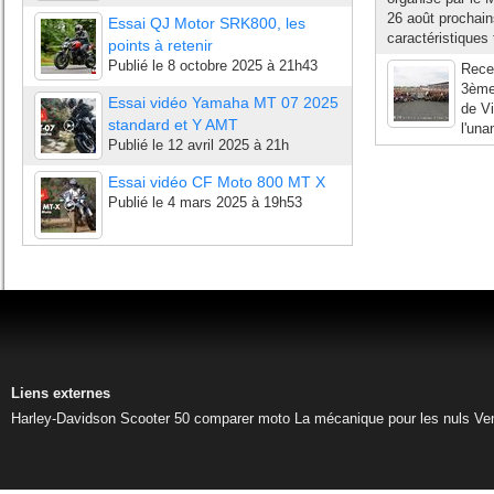
26 août prochain
Essai QJ Motor SRK800, les
caractéristiques
points à retenir
Publié le
8 octobre 2025 à 21h43
Recev
3ème
Essai vidéo Yamaha MT 07 2025
de Vi
standard et Y AMT
l'un
Publié le
12 avril 2025 à 21h
Essai vidéo CF Moto 800 MT X
Publié le
4 mars 2025 à 19h53
Liens externes
Harley-Davidson
Scooter 50
comparer moto
La mécanique pour les nuls
Ve