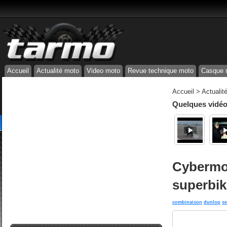
Accueil
Actualité moto
Video moto
Revue technique moto
Casque 
Accueil
>
Actualit
Quelques vidéos
Cybermot
superbik
combinaison
dunlop
se