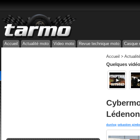
Accueil
Actualité moto
Video moto
Revue technique moto
Casque 
Accueil
>
Actualit
Quelques vidéos
Cybermot
Lédenon
dunlop
sebastien gimbe