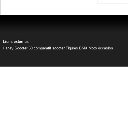
Liens externes
Harley
Scooter 50
comparatif scooter
Figures BMX
Moto occasion