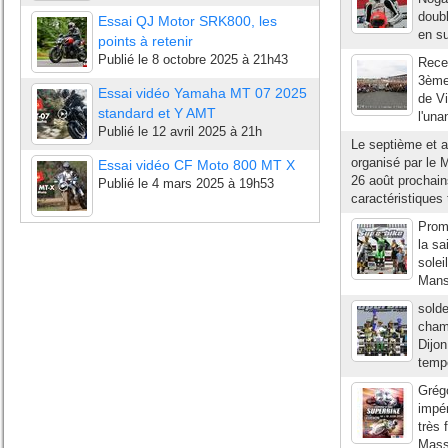
doub
Essai QJ Motor SRK800, les
en su
points à retenir
Publié le
8 octobre 2025 à 21h43
Recev
3ème
Essai vidéo Yamaha MT 07 2025
de Vi
standard et Y AMT
l'un
Publié le
12 avril 2025 à 21h
Le septième et 
organisé par le 
Essai vidéo CF Moto 800 MT X
26 août prochain
Publié le
4 mars 2025 à 19h53
caractéristiques
Prom
la sa
solei
Mans,
solde
champ
Dijon
tempé
Grégo
impé
très 
Masso