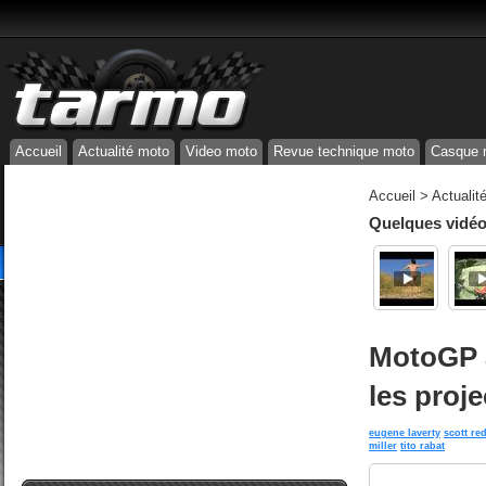
Accueil
Actualité moto
Video moto
Revue technique moto
Casque 
Accueil
>
Actualit
Quelques vidéos
MotoGP a
les proj
eugene laverty
scott re
miller
tito rabat