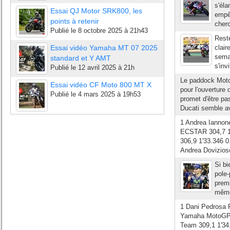
s'éla
Essai QJ Motor SRK800, les
empêc
points à retenir
cherc
Publié le
8 octobre 2025 à 21h43
Rest
Essai vidéo Yamaha MT 07 2025
clair
sema
standard et Y AMT
s'inv
Publié le
12 avril 2025 à 21h
Le paddock MotoG
Essai vidéo CF Moto 800 MT X
pour l'ouverture
Publié le
4 mars 2025 à 19h53
promet d'être pa
Ducati semble av
1 Andrea Iannon
ECSTAR 304,7 1'
306,9 1'33.346 
Andrea Dovizios
Si bi
pole-
premi
mêmes
1 Dani Pedrosa 
Yamaha MotoGP 3
Team 309,1 1'34.