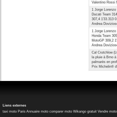
Valentino Rossi
1 Jorge Lorenzo
Ducati Team 314
307,4 1'33.313 0
Andrea Dovizioso
1 Jorge Lorenzo
Honda Team 305,
MotoGP 309,2 1'
Andrea Dovizioso
Cal Crutchlow (
la pluie à Brno 
palmarès en pro
Prix Michelin® d'
Liens externes
taxi moto Paris
Annuaire moto
comparer moto
Wikango gratuit
Vendre moto