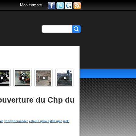
Mon compte
'ouverture du Chp du
ham
yonny hernandez
estrella galicia
dall igna
jack