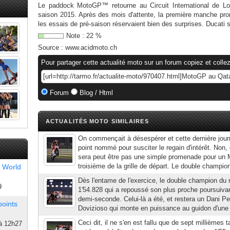
Le paddock MotoGP™ retourne au Circuit International de Los
saison 2015. Après des mois d'attente, la première manche prom
les essais de pré-saison réservaient bien des surprises. Ducati 
Note :
22
%
Source :
www.acidmoto.ch
Pour partager cette actualité moto sur un forum copiez et collez
Forum
Blog / Html
ACTUALITÉS MOTO SIMILAIRES
On commençait à désespérer et cette dernière jou
point nommé pour susciter le regain d'intérêt. Non,
sera peut être pas une simple promenade pour un 
troisième de la grille de départ. Le double champio
 World
Dès l'entame de l'exercice, le double champion du
9
1'54.828 qui a repoussé son plus proche poursuiva
demi-seconde. Celui-là a été, et restera un Dani P
points
Dovizioso qui monte en puissance au guidon d'une 
Ceci dit, il ne s'en est fallu que de sept millièmes t
à 12h27