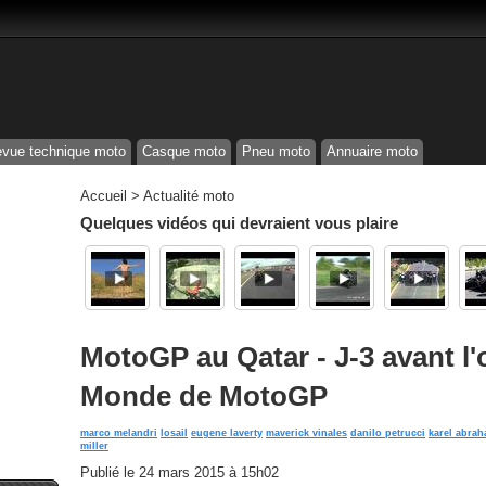
vue technique moto
Casque moto
Pneu moto
Annuaire moto
Accueil
>
Actualité moto
Quelques vidéos qui devraient vous plaire
MotoGP au Qatar - J-3 avant l
Monde de MotoGP
marco melandri
losail
eugene laverty
maverick vinales
danilo petrucci
karel abra
miller
Publié le
24 mars 2015 à 15h02