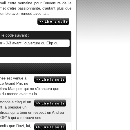
ail cette semaine pour l'ouverture de la
et d'être passionnante, d'autant plus que
semble avoir renoué avec la...
 le code suivant :
rnée est venue à
 ce Grand Prix ne
Marc Marquez qui ne s'élancera que
n du monde avait eu la...
 monde a claqué un
nt, à presque un
edrosa qui a tenu en respect un Andrea
GP15 qui a retrouvé ses...
andis que Dovi, lui,