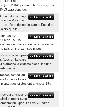
au tour et se
du Qatar 2014 qui avait été l'apanage du
MM93 aura donc de...
 déroulé du meeting
Valentino Rossi se
no. Le départ donné, la parade Ducati a
ors qu'elle...
ncore assez
2008 en 1'55.153
e à plus de quatre dixième le troisième
s rails en montant ses pneus...
ui ont joué leur peau
ndu. Avec un Lorenzo
 a arraché la dixième place, la firme
lle-là même...
ommencé samedi au
 23h, heure locale.
 plupart des pilotes ont attendus 18h
 ce qui attendra les
a ainsi compter avec
glementation Open. Les deux Andrea