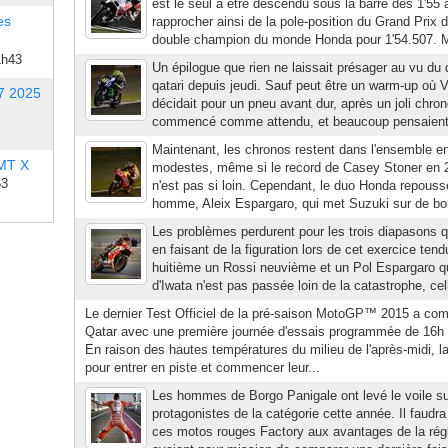
est le seul à être descendu sous la barre des 1'55 
es
rapprocher ainsi de la pole-position du Grand Prix 
double champion du monde Honda pour 1'54.507. 
1h43
Un épilogue que rien ne laissait présager au vu du
qatari depuis jeudi. Sauf peut être un warm-up où 
7 2025
décidait pour un pneu avant dur, après un joli chro
commencé comme attendu, et beaucoup pensaient al
Maintenant, les chronos restent dans l'ensemble e
 MT X
modestes, même si le record de Casey Stoner en 
53
n'est pas si loin. Cependant, le duo Honda repouss
homme, Aleix Espargaro, qui met Suzuki sur de bon
Les problèmes perdurent pour les trois diapasons q
en faisant de la figuration lors de cet exercice te
huitième un Rossi neuvième et un Pol Espargaro qui
d'Iwata n'est pas passée loin de la catastrophe, ce
Le dernier Test Officiel de la pré-saison MotoGP™ 2015 a c
Qatar avec une première journée d'essais programmée de 16h à
En raison des hautes températures du milieu de l'après-midi, la
pour entrer en piste et commencer leur...
Les hommes de Borgo Panigale ont levé le voile sur
protagonistes de la catégorie cette année. Il faudr
ces motos rouges Factory aux avantages de la ré