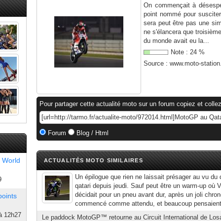
On commençait à désespér
point nommé pour susciter 
sera peut être pas une s
ne s'élancera que troisième
du monde avait eu la...
Note :
24
%
Source :
www.moto-statio
Pour partager cette actualité moto sur un forum copiez et collez
Forum
Blog / Html
 World
ACTUALITÉS MOTO SIMILAIRES
Un épilogue que rien ne laissait présager au vu du
9
qatari depuis jeudi. Sauf peut être un warm-up où 
décidait pour un pneu avant dur, après un joli chro
points
commencé comme attendu, et beaucoup pensaient al
à 12h27
Le paddock MotoGP™ retourne au Circuit International de Losa