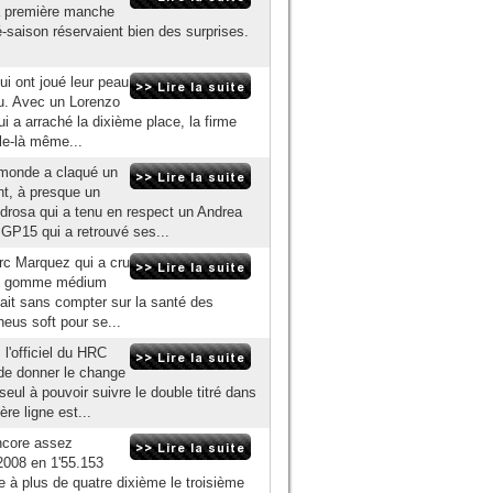
la première manche
é-saison réservaient bien des surprises.
ui ont joué leur peau
ndu. Avec un Lorenzo
 a arraché la dixième place, la firme
lle-là même...
 monde a claqué un
nt, à presque un
edrosa qui a tenu en respect un Andrea
GP15 qui a retrouvé ses...
arc Marquez qui a cru
dre gomme médium
'était sans compter sur la santé des
eus soft pour se...
l'officiel du HRC
 de donner le change
eul à pouvoir suivre le double titré dans
re ligne est...
ncore assez
2008 en 1'55.153
e à plus de quatre dixième le troisième