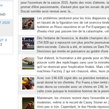
pour l'ouverture de la saison 2015. Après des mois d'attente, 
es
promet d'être passionnante, d'autant plus que les essais de pr
Ducati semble avoir renoué avec la...
1h43
Les problèmes perdurent pour les trois diapasons q
7 2025
en faisant de la figuration lors de cet exercice te
huitième un Rossi neuvième et un Pol Espargaro qui
d'Iwata n'est pas passée loin de la catastrophe, ce
Dès l'entame de l'exercice, le double champion du
 MT X
1'54.828 qui a repoussé son plus proche poursuiva
53
demi-seconde. Celui-là a été, et restera un Dani P
Dovizioso qui monte en puissance au guidon d'une 
Tout d'abord, la frustration a été grande pour un M
pouvoir sortir des repêchages sans user la moin
qu'il se réservait pour l'explication finales. Mais c
machines Factory 2 qui ont chaussé, elles, leurs pn
Avec son 1'46.635 signé dès sa première tentative, 
avait donné le ton d'entrée. Por Fuera a bien tenté
mais devra se consoler avec un chrono en 1'46, le s
cette zone puisque le troisième homme de la premiè
Maintenant, les chronos restent dans l'ensemble e
modestes, même si le record de Casey Stoner en 
n'est pas si loin. Cependant, le duo Honda repouss