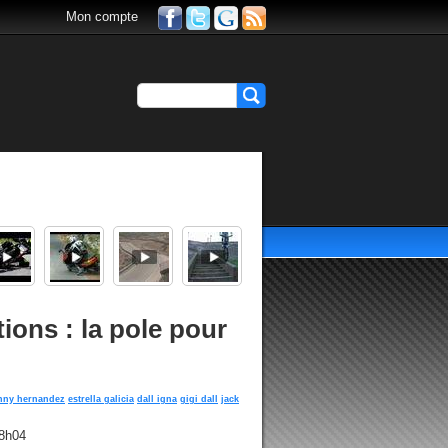
Mon compte
ions : la pole pour
nny hernandez
estrella galicia
dall igna
gigi dall
jack
18h04