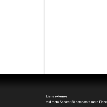
Liens externes
taxi moto
Scooter 50
comparatif moto
Fiche