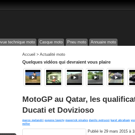
vue technique moto
Casque moto
Pneu moto
Annuaire moto
Accueil
>
Actualité moto
Quelques vidéos qui devraient vous plaire
MotoGP au Qatar, les qualificat
Ducati et Dovizioso
marco melandri
eugene laverty
maverick vinales
danilo petrucci
karel abraham
yo
miller
Publié le
29 mars 2015 à 