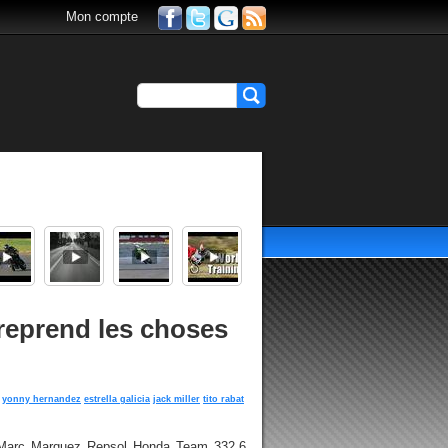
Mon compte
reprend les choses
yonny hernandez
estrella galicia
jack miller
tito rabat
 Marc Marquez Repsol Honda Team 332,6