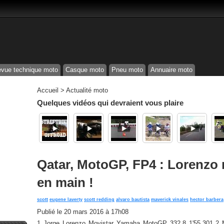
vue technique moto
Casque moto
Pneu moto
Annuaire moto
Accueil
>
Actualité moto
Quelques vidéos qui devraient vous plaire
Qatar, MotoGP, FP4 : Lorenzo 
en main !
scott
eugene laverty
scott redding
alvaro bautista
maverick vinales
hector barbera
Publié le
20 mars 2016 à 17h08
1 Jorge Lorenzo Movistar Yamaha MotoGP 332,8 1'55.301 2