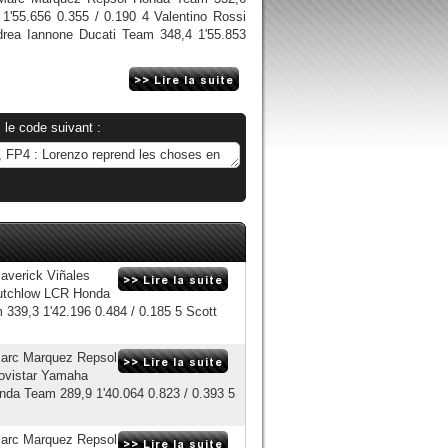
1'55.656 0.355 / 0.190 4 Valentino Rossi
rea Iannone Ducati Team 348,4 1'55.853
 le code suivant :
averick Viñales
utchlow LCR Honda
339,3 1'42.196 0.484 / 0.185 5 Scott
Marc Marquez Repsol
Movistar Yamaha
nda Team 289,9 1'40.064 0.823 / 0.393 5
Marc Marquez Repsol