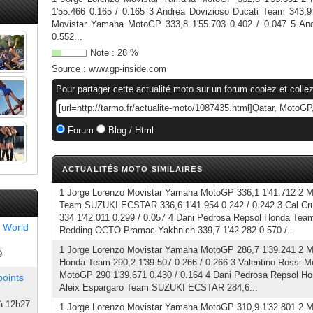
1'55.466 0.165 / 0.165 3 Andrea Dovizioso Ducati Team 343,9 
Movistar Yamaha MotoGP 333,8 1'55.703 0.402 / 0.047 5 And
0.552...
Note :
28
%
Source :
www.gp-inside.com
Pour partager cette actualité moto sur un forum copiez et collez
Forum
Blog / Html
ACTUALITÉS MOTO SIMILAIRES
1 Jorge Lorenzo Movistar Yamaha MotoGP 336,1 1'41.712 2 M
Team SUZUKI ECSTAR 336,6 1'41.954 0.242 / 0.242 3 Cal Cr
334 1'42.011 0.299 / 0.057 4 Dani Pedrosa Repsol Honda Team 
 World
Redding OCTO Pramac Yakhnich 339,7 1'42.282 0.570 /...
1 Jorge Lorenzo Movistar Yamaha MotoGP 286,7 1'39.241 2 
9
Honda Team 290,2 1'39.507 0.266 / 0.266 3 Valentino Rossi 
MotoGP 290 1'39.671 0.430 / 0.164 4 Dani Pedrosa Repsol Ho
points
Aleix Espargaro Team SUZUKI ECSTAR 284,6...
à 12h27
1 Jorge Lorenzo Movistar Yamaha MotoGP 310,9 1'32.801 2 