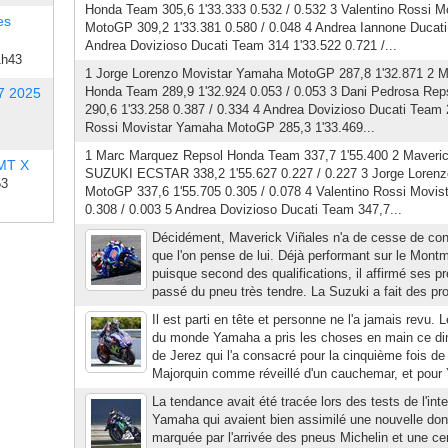
Honda Team 305,6 1'33.333 0.532 / 0.532 3 Valentino Rossi 
es
MotoGP 309,2 1'33.381 0.580 / 0.048 4 Andrea Iannone Ducati
Andrea Dovizioso Ducati Team 314 1'33.522 0.721 /...
1h43
1 Jorge Lorenzo Movistar Yamaha MotoGP 287,8 1'32.871 2 
Honda Team 289,9 1'32.924 0.053 / 0.053 3 Dani Pedrosa Re
7 2025
290,6 1'33.258 0.387 / 0.334 4 Andrea Dovizioso Ducati Team 2
Rossi Movistar Yamaha MotoGP 285,3 1'33.469...
1 Marc Marquez Repsol Honda Team 337,7 1'55.400 2 Maveri
 MT X
SUZUKI ECSTAR 338,2 1'55.627 0.227 / 0.227 3 Jorge Loren
53
MotoGP 337,6 1'55.705 0.305 / 0.078 4 Valentino Rossi Movi
0.308 / 0.003 5 Andrea Dovizioso Ducati Team 347,7...
Décidément, Maverick Viñales n'a de cesse de conf
que l'on pense de lui. Déjà performant sur le Montmé
puisque second des qualifications, il affirmé ses p
passé du pneu très tendre. La Suzuki a fait des prog
Il est parti en tête et personne ne l'a jamais revu.
du monde Yamaha a pris les choses en main ce di
de Jerez qui l'a consacré pour la cinquième fois de
Majorquin comme réveillé d'un cauchemar, et pour 
La tendance avait été tracée lors des tests de l'in
Yamaha qui avaient bien assimilé une nouvelle do
marquée par l'arrivée des pneus Michelin et une cen