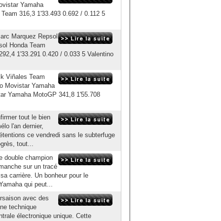
Movistar Yamaha
 Team 316,3 1'33.493 0.692 / 0.112 5
Marc Marquez Repsol
psol Honda Team
92,4 1'33.291 0.420 / 0.033 5 Valentino
ck Viñales Team
zo Movistar Yamaha
star Yamaha MotoGP 341,8 1'55.708
irmer tout le bien
lo l'an dernier,
rétentions ce vendredi sans le subterfuge
rès, tout...
 Le double champion
manche sur un tracé
 sa carrière. Un bonheur pour le
Yamaha qui peut...
tersaison avec des
nne technique
trale électronique unique. Cette