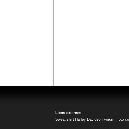
Liens externes
Sweat shirt Harley Davidson
Forum moto
co