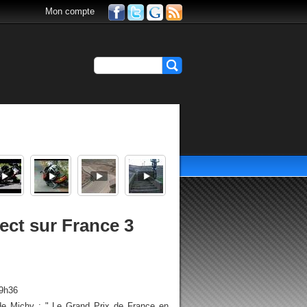
Mon compte
ect sur France 3
19h36
e Michy : " Le Grand Prix de France en