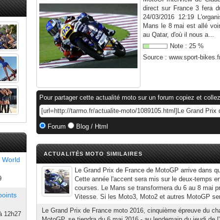
direct sur France 3 fera d
24/03/2016 12:19 L'organ
Mans le 8 mai est allé voi
au Qatar, d'où il nous a...
Note :
25
%
Source :
www.sport-bikes.f
Pour partager cette actualité moto sur un forum copiez et collez
Forum
Blog / Html
ACTUALITÉS MOTO SIMILAIRES
 World
Le Grand Prix de France de MotoGP arrive dans q
9
Cette année l'accent sera mis sur le deux-temps en
courses. Le Mans se transformera du 6 au 8 mai p
points
Vitesse. Si les Moto3, Moto2 et autres MotoGP sero
Le Grand Prix de France moto 2016, cinquième épreuve du c
à 12h27
MotoGP, se tiendra du 6 mai 2016 - au lendemain du jeudi de l