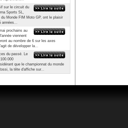
 sur le circuit du
rna Sports SL,
t du Monde FIM Moto GP, ont le plaisir
5 années...
 mai prochains au
l'année viennent
eront au nombre de 6 sur les axes
agit de développer la...
nces du passé. Le
 100.000
onsidérant que le championnat du monde
si, la tête d'affiche sur...