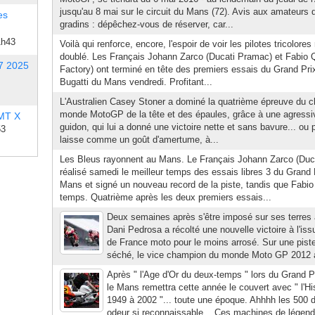
jusqu'au 8 mai sur le circuit du Mans (72). Avis aux amateurs 
es
gradins : dépêchez-vous de réserver, car...
1h43
Voilà qui renforce, encore, l'espoir de voir les pilotes tricolore
doublé. Les Français Johann Zarco (Ducati Pramac) et Fabio 
7 2025
Factory) ont terminé en tête des premiers essais du Grand Pri
Bugatti du Mans vendredi. Profitant...
L'Australien Casey Stoner a dominé la quatrième épreuve du 
monde MotoGP de la tête et des épaules, grâce à une agressi
 MT X
guidon, qui lui a donné une victoire nette et sans bavure... o
53
laisse comme un goût d'amertume, à...
Les Bleus rayonnent au Mans. Le Français Johann Zarco (Duc
réalisé samedi le meilleur temps des essais libres 3 du Grand
Mans et signé un nouveau record de la piste, tandis que Fabio 
temps. Quatrième après les deux premiers essais...
Deux semaines après s'être imposé sur ses terres 
Dani Pedrosa a récolté une nouvelle victoire à l'is
de France moto pour le moins arrosé. Sur une pist
séché, le vice champion du monde Moto GP 2012 a c
Après " l'Age d'Or du deux-temps " lors du Grand P
le Mans remettra cette année le couvert avec " l'His
1949 à 2002 "... toute une époque. Ahhhh les 500 d
odeur si reconnaissable... Ces machines de légend