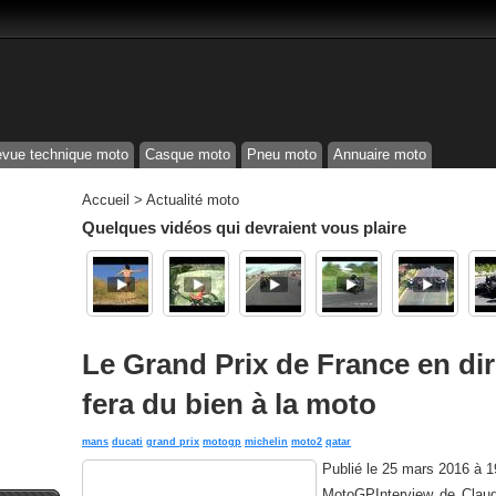
vue technique moto
Casque moto
Pneu moto
Annuaire moto
Accueil
>
Actualité moto
Quelques vidéos qui devraient vous plaire
Le Grand Prix de France en dir
fera du bien à la moto
mans
ducati
grand prix
motogp
michelin
moto2
qatar
Publié le
25 mars 2016 à 
MotoGPInterview de Claud