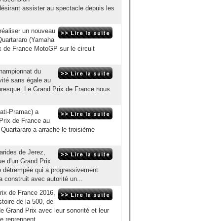
désirant assister au spectacle depuis les
s réaliser un nouveau
Quartararo (Yamaha
x de France MotoGP sur le circuit
championnat du
vité sans égale au
u presque. Le Grand Prix de France nous
ati-Pramac) a
 Prix de France au
Quartararo a arraché le troisième
arides de Jerez,
sue d'un Grand Prix
e détrempée qui a progressivement
onstruit avec autorité un...
rix de France 2016,
toire de la 500, de
e Grand Prix avec leur sonorité et leur
e reprennent...