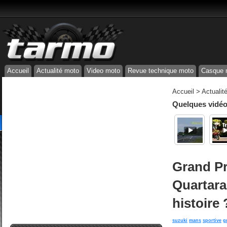
Accueil
Actualité moto
Video moto
Revue technique moto
Casque 
Accueil
>
Actualit
Quelques vidéos
Grand Pr
Quartara
histoire 
suzuki
mans
sportive
g