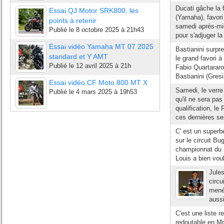
Ducati gâche la 
Essai QJ Motor SRK800, les
(Yamaha), favori
points à retenir
samedi après-mid
Publié le
8 octobre 2025 à 21h43
pour s'adjuger la
Essai vidéo Yamaha MT 07 2025
Bastianini surp
standard et Y AMT
le grand favori 
Publié le
12 avril 2025 à 21h
Fabio Quartararo
Bastianini (Gresin
Essai vidéo CF Moto 800 MT X
Samedi, le verre
Publié le
4 mars 2025 à 19h53
qu'il ne sera pa
qualification, le
ces dernières se
C' est un superb
sur le circuit Bu
championnat du 
Louis a bien vou
Jules
circu
menée
aussi
C'est une liste r
redoutable en Mo