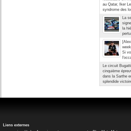
au Qatar, Iker L
syndrome des lo
La s
signe
la hi
pertu
[Alex
week
Si v
l'occ
Le circuit Bugat
cinquième épreu
dans la Sarthe e
splendide victoir
Liens externes