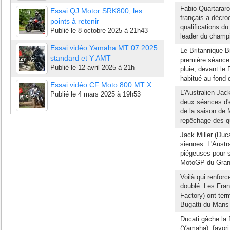
Fabio Quartararo 
Essai QJ Motor SRK800, les
français a décro
points à retenir
qualifications d
Publié le
8 octobre 2025 à 21h43
leader du champ
Essai vidéo Yamaha MT 07 2025
Le Britannique Br
standard et Y AMT
première séance 
Publié le
12 avril 2025 à 21h
pluie, devant le 
habitué au fond de
Essai vidéo CF Moto 800 MT X
L'Australien Jac
Publié le
4 mars 2025 à 19h53
deux séances d'e
de la saison de 
repêchage des qu
Jack Miller (Duc
siennes. L'Aust
piégeuses pour s
MotoGP du Grand 
Voilà qui renforc
doublé. Les Fra
Factory) ont ter
Bugatti du Mans 
Ducati gâche la 
(Yamaha), favori