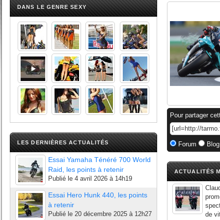
DANS LE GENRE SEXY
Pour partager cet
LES DERNIÈRES ACTUALITÉS
Forum
Blog
Essai Yamaha Ténéré 700 World
Raid, les points à retenir
ACTUALITÉS M
Publié le
4 avril 2026 à 14h19
Clau
Essai Hero Hunk 440, les points
prom
à retenir
spect
Publié le
20 décembre 2025 à 12h27
de vi