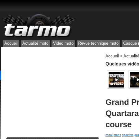
Accueil
Actualité moto
Video moto
Revue technique moto
Casque 
Accueil
>
Actualit
Quelques vidéos
Grand Pr
Quartara
course
essai
mans
sportive
gra