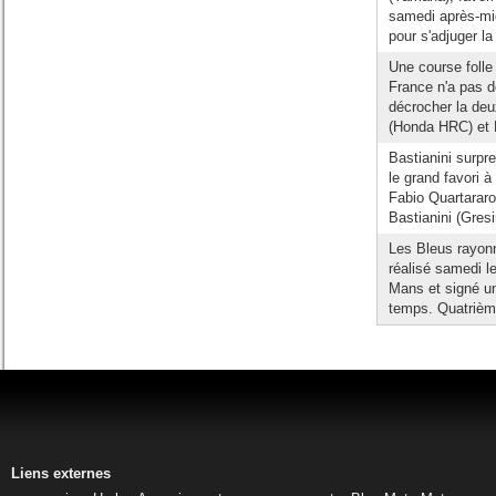
samedi après-mid
pour s'adjuger la
Une course folle
France n'a pas d
décrocher la deu
(Honda HRC) et 
Bastianini surp
le grand favori 
Fabio Quartararo
Bastianini (Gresin
Les Bleus rayon
réalisé samedi l
Mans et signé un
temps. Quatrième
Liens externes