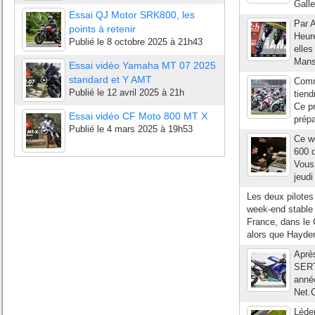
Galle
Essai QJ Motor SRK800, les
Par A
points à retenir
Heure
Publié le
8 octobre 2025 à 21h43
elles
Mans
Essai vidéo Yamaha MT 07 2025
standard et Y AMT
Comme
Publié le
12 avril 2025 à 21h
tien
Ce pr
Essai vidéo CF Moto 800 MT X
prépa
Publié le
4 mars 2025 à 19h53
Ce we
600 
Vous
jeudi
Les deux pilotes
week-end stable 
France, dans le
alors que Hayden
Après
SERT
année
Net.
Léden