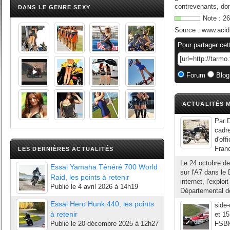
contrevenants, domi
DANS LE GENRE SEXY
Note :
26
Source :
www.acid
Pour partager cet
Forum
Blog
ACTUALITÉS M
Par D
cadr
d'off
Franc
LES DERNIÈRES ACTUALITÉS
Le 24 octobre de
Essai Yamaha Ténéré 700 World
sur l'A7 dans le
Raid, les points à retenir
internet, l'expl
Publié le
4 avril 2026 à 14h19
Départemental de
Essai Hero Hunk 440, les points
side-
à retenir
et 15
Publié le
20 décembre 2025 à 12h27
FSBK.