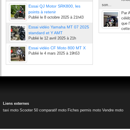
son...
Essai QJ Motor SRK800, les
points à retenir
Par A
Publié le
8 octobre 2025 à 21h43
célèb
que l
Essai vidéo Yamaha MT 07 2025
cette
standard et Y AMT
Publié le
12 avril 2025 à 21h
Essai vidéo CF Moto 800 MT X
Publié le
4 mars 2025 à 19h53
Liens externes
taxi moto
Scooter 50
comparatif moto
Fiches permis moto
Vendre moto