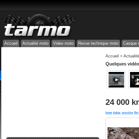
Accueil
Actualité moto
Video moto
Revue technique moto
Casque 
Accueil
>
Actualit
Quelques vidéos
24 000 
bmw
dakar
sportive
ffm