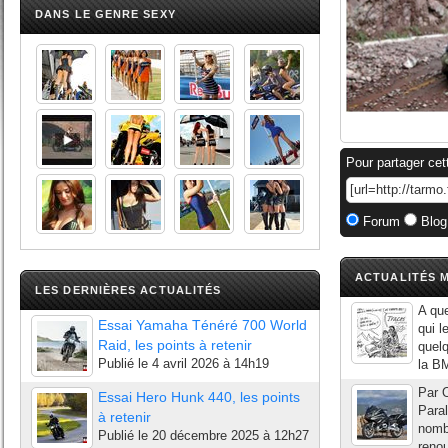
DANS LE GENRE SEXY
Pour partager cet
Forum
Blog
ACTUALITÉS M
LES DERNIÈRES ACTUALITÉS
A que
Essai Yamaha Ténéré 700 World
qui l
Raid, les points à retenir
quelq
Publié le
4 avril 2026 à 14h19
la B
Par O
Essai Hero Hunk 440, les points
Para
à retenir
nomb
Publié le
20 décembre 2025 à 12h27
renou