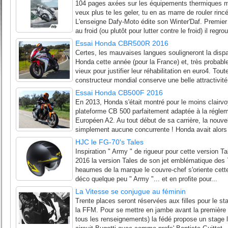
104 pages axées sur les équipements thermiques m
veux plus te les geler, tu en as marre de rouler rin
L'enseigne Dafy-Moto édite son Winter'Daf. Premie
au froid (ou plutôt pour lutter contre le froid) il regro
Essai Honda CBR500R 2016
Certes, les mauvaises langues souligneront la disp
Honda cette année (pour la France) et, très probab
vieux pour justifier leur réhabilitation en euro4. To
constructeur mondial conserve une belle attractivité 
Essai Honda CB500F 2016
En 2013, Honda s'était montré pour le moins clairvo
plateforme CB 500 parfaitement adaptée à la régle
Européen A2. Au tout début de sa carrière, la nouve
simplement aucune concurrente ! Honda avait alors 
HJC le FG-70's Tales
Inspiration " Army " de rigueur pour cette version 
2016 la version Tales de son jet emblématique des 7
heaumes de la marque le couvre-chef s'oriente cet
déco quelque peu " Army "... et en profite pour...
La Vitesse se conjugue au féminin
Trente places seront réservées aux filles pour le st
la FFM. Pour se mettre en jambe avant la première
tous les renseignements) la fédé propose un stage l