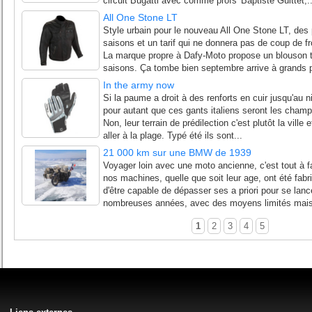
circuit Bugatti avec comme profs' Baptiste Guittet,..
All One Stone LT
Style urbain pour le nouveau All One Stone LT, des
saisons et un tarif qui ne donnera pas de coup de f
La marque propre à Dafy-Moto propose un blouson te
saisons. Ça tombe bien septembre arrive à grands pa
In the army now
Si la paume a droit à des renforts en cuir jusqu'au 
pour autant que ces gants italiens seront les champi
Non, leur terrain de prédilection c'est plutôt la ville 
aller à la plage. Typé été ils sont...
21 000 km sur une BMW de 1939
Voyager loin avec une moto ancienne, c'est tout à fa
nos machines, quelle que soit leur age, ont été fabr
d'être capable de dépasser ses a priori pour se lanc
nombreuses années, avec des moyens limités mais
1
2
3
4
5