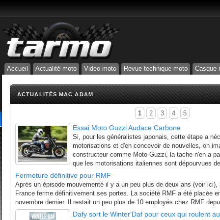
Accueil
Actualité moto
Video moto
Revue technique moto
Casque 
ACTUALITÉS MAC ADAM
1
2
3
4
5
Essai Moto Guzzi Audace Carbone
Si, pour les généralistes japonais, cette étape a néc
motorisations et d'en concevoir de nouvelles, on im
constructeur comme Moto-Guzzi, la tache n'en a pa
que les motorisations italiennes sont dépourvues de
Fermeture définitive pour RMF
Après un épisode mouvementé il y a un peu plus de deux ans (voir ici), 
France ferme définitivement ses portes. La société RMF a été placée en l
novembre dernier. Il restait un peu plus de 10 employés chez RMF depui
Dafy sort le Winter'Daf pour ceux qui roulent aus