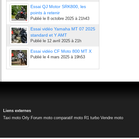
Essai QJ Motor SRK800, les
points à retenir
Publié le
8 octobre 2025 à 21h43
Essai vidéo Yamaha MT 07 2025
standard et Y AMT
Publié le
12 avril 2025 à 21h
Essai vidéo CF Moto 800 MT X
Publié le
4 mars 2025 à 19h53
Liens externes
Taxi moto Orly
Forum moto
comparatif moto
R1 turbo
Vendre moto