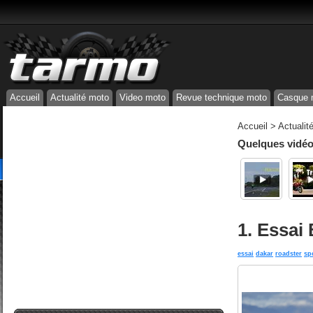
Accueil
Actualité moto
Video moto
Revue technique moto
Casque 
Accueil
>
Actualit
Quelques vidéos
1. Essai
essai
dakar
roadster
sp