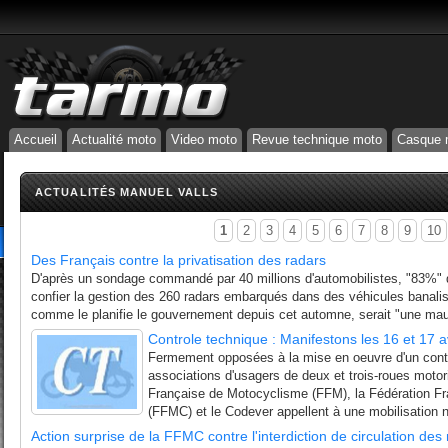
Accueil
Actualité moto
Video moto
Revue technique moto
Casque 
ACTUALITÉS MANUEL VALLS
1
2
3
4
5
6
7
8
9
10
Des Français contre la privatisation des radars
D'après un sondage commandé par 40 millions d'automobilistes, "83%" 
confier la gestion des 260 radars embarqués dans des véhicules banalis
comme le planifie le gouvernement depuis cet automne, serait "une mauv
Controle technique : Manifestons les 16 et 17 av
Fermement opposées à la mise en oeuvre d'un contrô
associations d'usagers de deux et trois-roues motor
Française de Motocyclisme (FFM), la Fédération F
(FFMC) et le Codever appellent à une mobilisation n
Action surprise de la FFMC contre l'interdiction de circulation de