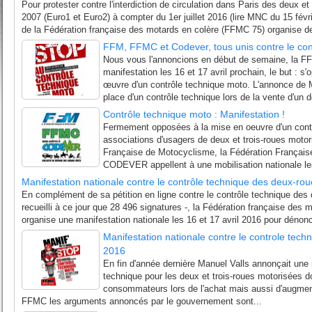
Pour protester contre l'interdiction de circulation dans Paris des deux et
2007 (Euro1 et Euro2) à compter du 1er juillet 2016 (lire MNC du 15 févri
de la Fédération française des motards en colère (FFMC 75) organise de
FFM, FFMC et Codever, tous unis contre le con
Nous vous l'annoncions en début de semaine, la FF
manifestation les 16 et 17 avril prochain, le but : s
œuvre d'un contrôle technique moto. L'annonce de 
place d'un contrôle technique lors de la vente d'un d
Contrôle technique moto : Manifestation !
Fermement opposées à la mise en oeuvre d'un contrô
associations d'usagers de deux et trois-roues motor
Française de Motocyclisme, la Fédération Française
CODEVER appellent à une mobilisation nationale les
Manifestation nationale contre le contrôle technique des deux-ro
En complément de sa pétition en ligne contre le contrôle technique des 
recueilli à ce jour que 28 496 signatures -, la Fédération française des
organise une manifestation nationale les 16 et 17 avril 2016 pour dénonc
Manifestation nationale contre le controle tech
2016
En fin d'année dernière Manuel Valls annonçait une
technique pour les deux et trois-roues motorisées do
consommateurs lors de l'achat mais aussi d'augmente
FFMC les arguments annoncés par le gouvernement sont...