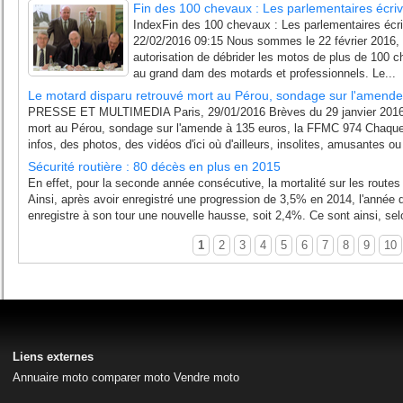
Fin des 100 chevaux : Les parlementaires écriv
IndexFin des 100 chevaux : Les parlementaires écriv
22/02/2016 09:15 Nous sommes le 22 février 2016, le
autorisation de débrider les motos de plus de 100 ch
au grand dam des motards et professionnels. Le...
Le motard disparu retrouvé mort au Pérou, sondage sur l'amend
PRESSE ET MULTIMEDIA Paris, 29/01/2016 Brèves du 29 janvier 2016 -
mort au Pérou, sondage sur l'amende à 135 euros, la FFMC 974 Chaque
infos, des photos, des vidéos d'ici où d'ailleurs, insolites, amusantes ou
Sécurité routière : 80 décès en plus en 2015
En effet, pour la seconde année consécutive, la mortalité sur les route
Ainsi, après avoir enregistré une progression de 3,5% en 2014, l'année q
enregistre à son tour une nouvelle hausse, soit 2,4%. Ce sont ainsi, sel
1
2
3
4
5
6
7
8
9
10
Liens externes
Annuaire moto
comparer moto
Vendre moto