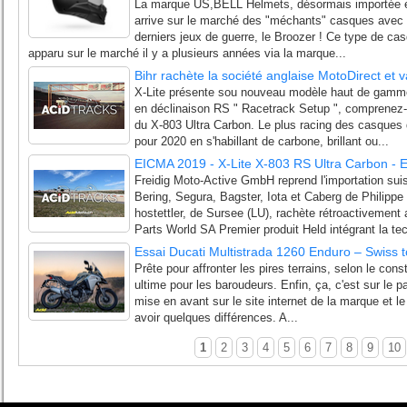
La marque US,BELL Helmets, désormais importée en
arrive sur le marché des "méchants" casques avec
derniers jeux de guerre, le Broozer ! Ce type de cas
apparu sur le marché il y a plusieurs années via la marque...
Bihr rachète la société anglaise MotoDirect et
X-Lite présente sou nouveau modèle haut de gamme,
en déclinaison RS " Racetrack Setup ", comprenez-
du X-803 Ultra Carbon. Le plus racing des casques
pour 2020 en s'habillant de carbone, brillant ou...
EICMA 2019 - X-Lite X-803 RS Ultra Carbon - E
Freidig Moto-Active GmbH reprend l'importation su
Bering, Segura, Bagster, Iota et Caberg de Philipp
hostettler, de Sursee (LU), rachète rétroactivement 
Parts World SA Premier produit Held intégrant la tec
Essai Ducati Multistrada 1260 Enduro – Swiss to
Prête pour affronter les pires terrains, selon le const
ultime pour les baroudeurs. Enfin, ça, c'est sur le p
mise en avant sur le site internet de la marque et le 
avoir quelques différences. A...
1
2
3
4
5
6
7
8
9
10