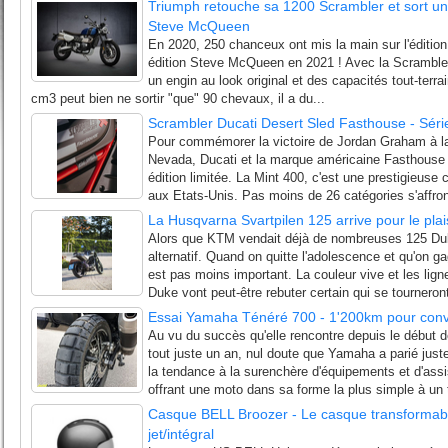
Triumph retouche sa 1200 Scrambler et sort une
Steve McQueen
En 2020, 250 chanceux ont mis la main sur l'éditi
édition Steve McQueen en 2021 ! Avec la Scrambler
un engin au look original et des capacités tout-terr
cm3 peut bien ne sortir "que" 90 chevaux, il a du...
Scrambler Ducati Desert Sled Fasthouse - Séri
Pour commémorer la victoire de Jordan Graham à la
Nevada, Ducati et la marque américaine Fasthouse
édition limitée. La Mint 400, c'est une prestigieuse c
aux Etats-Unis. Pas moins de 26 catégories s'affron
La Husqvarna Svartpilen 125 arrive pour le plai
Alors que KTM vendait déjà de nombreuses 125 Duk
alternatif. Quand on quitte l'adolescence et qu'on g
est pas moins important. La couleur vive et les li
Duke vont peut-être rebuter certain qui se tourneront
Essai Yamaha Ténéré 700 - 1'200km pour conv
Au vu du succès qu'elle rencontre depuis le début d
tout juste un an, nul doute que Yamaha a parié juste
la tendance à la surenchère d'équipements et d'ass
offrant une moto dans sa forme la plus simple à un ta
Casque BELL Broozer - Le casque transformab
jet/intégral