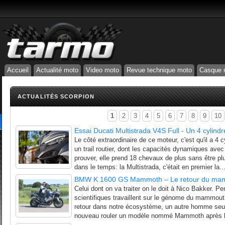
Accueil
Actualité moto
Video moto
Revue technique moto
Casque 
ACTUALITÉS SCORPION
1
2
3
4
5
6
7
8
9
10
Essai Ducati Multistrada V4S Full - Un 4 cylindr
Le côté extraordinaire de ce moteur, c'est qu'il a 4
un trail routier, dont les capacités dynamiques ave
prouver, elle prend 18 chevaux de plus sans être p
dans le temps: la Multistrada, c'était en premier la..
BMW K 1600 GS Mammoth – Le retour du ma
Celui dont on va traiter on le doit à Nico Bakker. 
scientifiques travaillent sur le génome du mammout
retour dans notre écosystème, un autre homme seul s'
nouveau rouler un modèle nommé Mammoth après la 