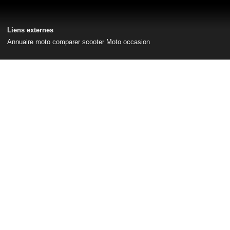
Liens externes
Annuaire moto
comparer scooter
Moto occasion