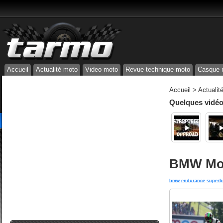
Accueil
Actualité moto
Video moto
Revue technique moto
Casque 
Accueil
>
Actualit
Quelques vidéos
BMW Mot
bmw
endurance
superb