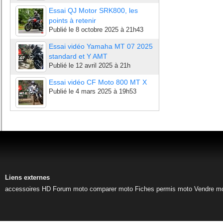
Essai QJ Motor SRK800, les
points à retenir
Publié le
8 octobre 2025 à 21h43
Essai vidéo Yamaha MT 07 2025
standard et Y AMT
Publié le
12 avril 2025 à 21h
Essai vidéo CF Moto 800 MT X
Publié le
4 mars 2025 à 19h53
Liens externes
accessoires HD
Forum moto
comparer moto
Fiches permis moto
Vendre m