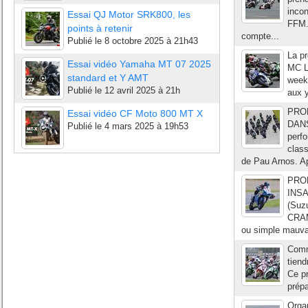
incon
Essai QJ Motor SRK800, les
FFM.
points à retenir
compte...
Publié le
8 octobre 2025 à 21h43
La p
Essai vidéo Yamaha MT 07 2025
MC L
standard et Y AMT
week-
Publié le
12 avril 2025 à 21h
aux 
PRO
Essai vidéo CF Moto 800 MT X
DANS
Publié le
4 mars 2025 à 19h53
perfo
clas
de Pau Arnos. Ap
PRO
INSA
(Suzu
CRAM
ou simple mauva
Comme
tien
Ce pr
prépa
Orga