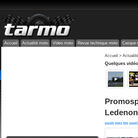
Accueil
Actualité moto
Video moto
Revue technique moto
Casque 
Accueil
>
Actualit
Quelques vidéos
Promospo
Ledenon
suzuki
mans
ktm
super