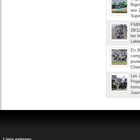
Bigor
aux 2
Supe
FSBK
28/12
les t
Lebla
En 20
comp
jeune
Cham
Les J
Propo
formu
Jour
Liens externes