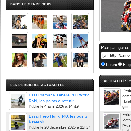
DANS LE GENRE SEXY
Pour partager cet
Forum
Blog
ACTUALITÉS M
LES DERNIÈRES ACTUALITÉS
L'en
Essai Yamaha Ténéré 700 World
comm
Raid, les points à retenir
Honda
Publié le
4 avril 2026 à 14h19
grima
Entre
Essai Hero Hunk 440, les points
Moto
à retenir
l'Aus
Publié le
20 décembre 2025 à 12h27
la Mo