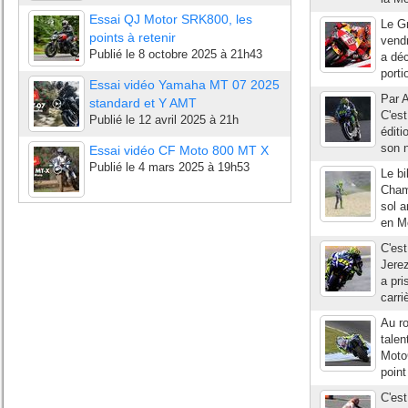
Essai QJ Motor SRK800, les
Le Gr
points à retenir
vendr
Publié le
8 octobre 2025 à 21h43
a déc
porti
Essai vidéo Yamaha MT 07 2025
Par A
standard et Y AMT
C'est
Publié le
12 avril 2025 à 21h
éditi
son n
Essai vidéo CF Moto 800 MT X
Publié le
4 mars 2025 à 19h53
Le bi
Champ
sol a
en Mo
C'est
Jerez
a pri
carri
Au r
talen
MotoG
point
C'est