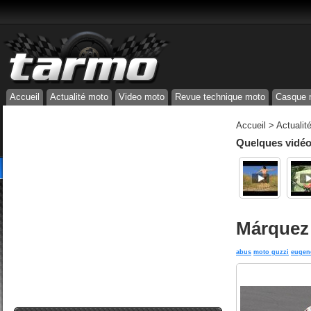
Accueil
Actualité moto
Video moto
Revue technique moto
Casque 
Accueil
>
Actualit
Quelques vidéos
Márquez 
abus
moto guzzi
eugene