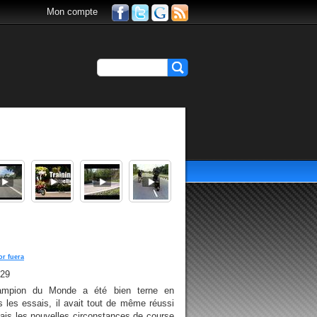
Mon compte
or fuera
h29
Champion du Monde a été bien terne en
ès les essais, il avait tout de même réussi
ais les nouvelles circonstances de course