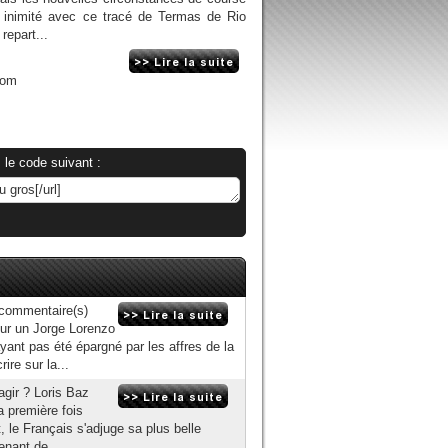
 inimité avec ce tracé de Termas de Rio
repart...
com
 le code suivant :
 commentaire(s)
our un Jorge Lorenzo
yant pas été épargné par les affres de la
ire sur la...
agir ? Loris Baz
a première fois
rt, le Français s'adjuge sa plus belle
enant de...