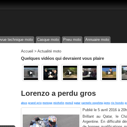
vue technique moto
Casque moto
Pneu moto
Annuaire moto
Accueil
>
Actualité moto
Quelques vidéos qui devraient vous plaire
Lorenzo a perdu gros
abus
grand prix
motogp
michelin
moto2
qatar
carmelo ezpeleta
jpms
rio hondo
p
Publié le
5 avril 2016 à 20
Brillant au Qatar, le 
Argentine. En difficulté d
de bonnes qualifications m