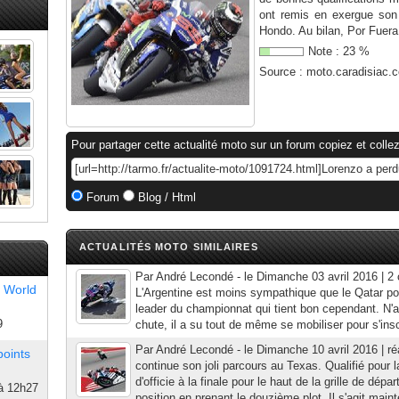
ont remis en exergue son
Hondo. Au bilan, Por Fuera 
Note :
23
%
Source :
moto.caradisiac.
Pour partager cette actualité moto sur un forum copiez et collez
Forum
Blog / Html
ACTUALITÉS MOTO SIMILAIRES
Par André Lecondé - le Dimanche 03 avril 2016 | 2
 World
L'Argentine est moins sympathique que le Qatar p
leader du championnat qui tient bon cependant. N'a
9
chute, il a su tout de même se mobiliser pour s'inscr
Par André Lecondé - le Dimanche 10 avril 2016 | ré
points
continue son joli parcours au Texas. Qualifié pour l
d'officie à la finale pour le haut de la grille de dépa
à 12h27
position en prenant le douzième plot. Il s'agit maint