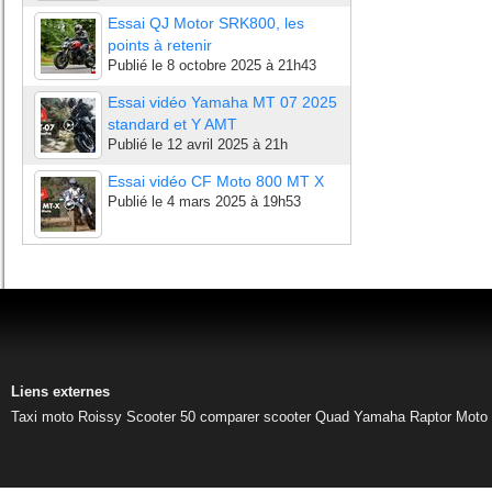
Essai QJ Motor SRK800, les
points à retenir
Publié le
8 octobre 2025 à 21h43
Essai vidéo Yamaha MT 07 2025
standard et Y AMT
Publié le
12 avril 2025 à 21h
Essai vidéo CF Moto 800 MT X
Publié le
4 mars 2025 à 19h53
Liens externes
Taxi moto Roissy
Scooter 50
comparer scooter
Quad Yamaha Raptor
Moto 