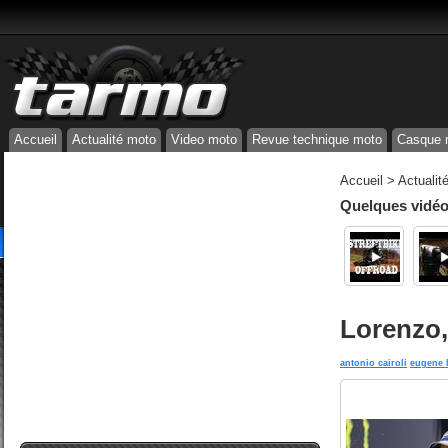
Accueil
Actualité moto
Video moto
Revue technique moto
Casque 
Accueil
>
Actualit
Quelques vidéos
Lorenzo,
antonio cairoli
eugene l