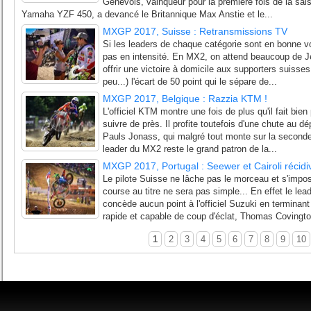
Genevois, vainqueur pour la première fois de la sai
Yamaha YZF 450, a devancé le Britannique Max Anstie et le...
MXGP 2017, Suisse : Retransmissions TV
Si les leaders de chaque catégorie sont en bonne voie
pas en intensité. En MX2, on attend beaucoup de J
offrir une victoire à domicile aux supporters suisses
peu...) l'écart de 50 point qui le sépare de...
MXGP 2017, Belgique : Razzia KTM !
L'officiel KTM montre une fois de plus qu'il fait bien
suivre de près. Il profite toutefois d'une chute au
Pauls Jonass, qui malgré tout monte sur la second
leader du MX2 reste le grand patron de la...
MXGP 2017, Portugal : Seewer et Cairoli récidiv
Le pilote Suisse ne lâche pas le morceau et s'impo
course au titre ne sera pas simple... En effet le le
concède aucun point à l'officiel Suzuki en terminan
rapide et capable de coup d'éclat, Thomas Covingto
1
2
3
4
5
6
7
8
9
10