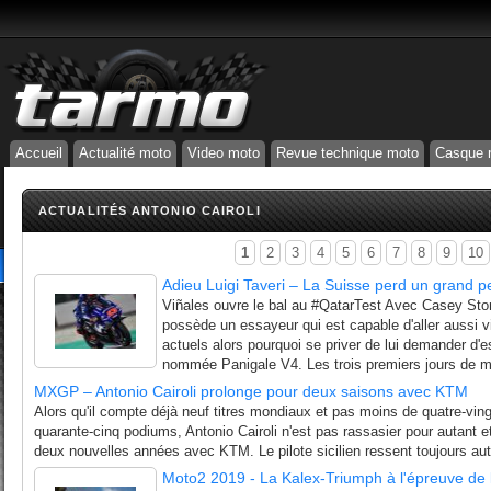
Accueil
Actualité moto
Video moto
Revue technique moto
Casque 
ACTUALITÉS ANTONIO CAIROLI
1
2
3
4
5
6
7
8
9
10
Adieu Luigi Taveri – La Suisse perd un grand 
Viñales ouvre le bal au #QatarTest Avec Casey Ston
possède un essayeur qui est capable d'aller aussi 
actuels alors pourquoi se priver de lui demander d'
nommée Panigale V4. Les trois premiers jours de m
MXGP – Antonio Cairoli prolonge pour deux saisons avec KTM
Alors qu'il compte déjà neuf titres mondiaux et pas moins de quatre-vingt
quarante-cinq podiums, Antonio Cairoli n'est pas rassasier pour autant e
deux nouvelles années avec KTM. Le pilote sicilien ressent toujours autan
Moto2 2019 - La Kalex-Triumph à l'épreuve de l