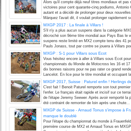
Alors qu'il compte déjà neuf titres mondiaux et pas 
victoires pour cent quarante-cinq podiums, Antonio C
autant et a décidé de prolonger pour deux nouvell
Márquez l'avait dit, il voulait prolonger rapidement s
MXGP 2017 : La finale à Villars !
S'il n'y a plus aucun suspens dans la catégorie MX
décroché son 9ème titre mondial aux Pays Bas le we
suspens reste limité en MX2 compte tenu des 41 p
Pauls Jonass, tout par contre se jouera à Villars pour
MXGP : S-1 pour Villars sous Ecot
Vous hésitez encore à aller à Villars sous Ecot pour 
championnats du Monde de Motocross les 16 et 17 
dix bonnes raisons pour ne pas rater ce grand rende
Lancelot. En lice pour le titre mondial et occupant la
MXGP 2017, Suisse : Paturel enfin ! Herlings d
C'est fait ! Benoit Paturel remporte son tout premie
l'enfer. Le français était rapide et incisif sur ce terr
de l'étape Jeremy Seewer. Après avoir remporté la 
été contraint de remonter de loin après une chute...
MXGP de Suisse - Arnaud Tonus s'impose à Fr
manque le doublé
Pour l'étape du championnat du monde à Frauenfeld
première course de MX2 et Arnaud Tonus en MXGP on