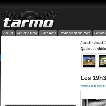
Accueil
Actualité moto
Video moto
Revue technique moto
Casque 
Accueil
>
Actualit
Quelques vidéos
Les 19h
yamaha
honda
mans
gr