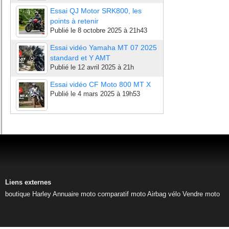
Essai QJ Motor SRK800, les
points à retenir
Publié le
8 octobre 2025 à 21h43
Essai vidéo Yamaha MT 07 2025
standard et Y AMT
Publié le
12 avril 2025 à 21h
Essai vidéo CF Moto 800 MT X
Publié le
4 mars 2025 à 19h53
Liens externes
boutique Harley
Annuaire moto
comparatif moto
Airbag vélo
Vendre moto