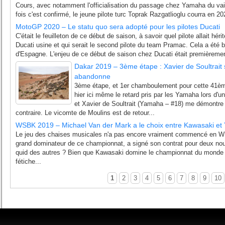
Cours, avec notamment l'officialisation du passage chez Yamaha du va
fois c'est confirmé, le jeune pilote turc Toprak Razgatlioglu courra en 2
MotoGP 2020 – Le statu quo sera adopté pour les pilotes Ducati
C'était le feuilleton de ce début de saison, à savoir quel pilote allait héri
Ducati usine et qui serait le second pilote du team Pramac. Cela a été b
d'Espagne. L'enjeu de ce début de saison chez Ducati était premièrement
Dakar 2019 – 3ème étape : Xavier de Soultrait
abandonne
3ème étape, et 1er chamboulement pour cette 41ème
hier ici même le retard pris par les Yamaha lors d'un
et Xavier de Soultrait (Yamaha – #18) me démontre 
contraire. Le vicomte de Moulins est de retour...
WSBK 2019 – Michael Van der Mark a le choix entre Kawasaki e
Le jeu des chaises musicales n'a pas encore vraiment commencé en 
grand dominateur de ce championnat, a signé son contrat pour deux no
quid des autres ? Bien que Kawasaki domine le championnat du monde 
fétiche...
1
2
3
4
5
6
7
8
9
10