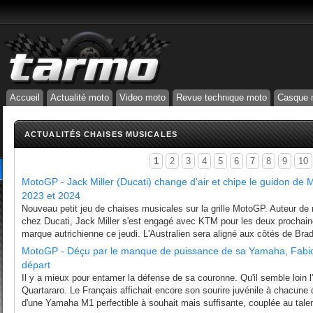
Accueil
Actualité moto
Video moto
Revue technique moto
Casque 
ACTUALITÉS CHAISES MUSICALES
1
2
3
4
5
6
7
8
9
10
MotoGP - Jack Miller (Ducati) change d'air et chipe le guidon de 
2023 et 2024
Nouveau petit jeu de chaises musicales sur la grille MotoGP. Auteur de r
chez Ducati, Jack Miller s'est engagé avec KTM pour les deux prochain
marque autrichienne ce jeudi. L'Australien sera aligné aux côtés de Brad
MotoGP - Déçu par le manque de puissance de sa Yamaha, Fabio
départ
Il y a mieux pour entamer la défense de sa couronne. Qu'il semble loin l
Quartararo. Le Français affichait encore son sourire juvénile à chacune 
d'une Yamaha M1 perfectible à souhait mais suffisante, couplée au talent 