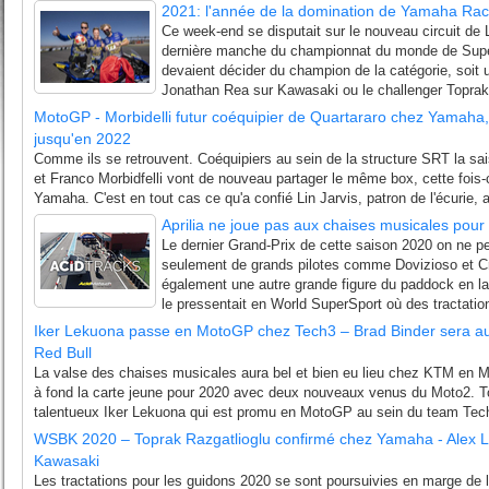
2021: l'année de la domination de Yamaha Rac
Ce week-end se disputait sur le nouveau circuit de
dernière manche du championnat du monde de Supe
devaient décider du champion de la catégorie, soit un
Jonathan Rea sur Kawasaki ou le challenger Toprak 
MotoGP - Morbidelli futur coéquipier de Quartararo chez Yamaha,
jusqu'en 2022
Comme ils se retrouvent. Coéquipiers au sein de la structure SRT la sai
et Franco Morbidfelli vont de nouveau partager le même box, cette fois-ci
Yamaha. C'est en tout cas ce qu'a confié Lin Jarvis, patron de l'écurie,
Aprilia ne joue pas aux chaises musicales pour
Le dernier Grand-Prix de cette saison 2020 on ne pe
seulement de grands pilotes comme Dovizioso et Cru
également une autre grande figure du paddock en 
le pressentait en World SuperSport où des tractation
Iker Lekuona passe en MotoGP chez Tech3 – Brad Binder sera au
Red Bull
La valse des chaises musicales aura bel et bien eu lieu chez KTM en M
à fond la carte jeune pour 2020 avec deux nouveaux venus du Moto2. Tou
talentueux Iker Lekuona qui est promu en MotoGP au sein du team Tech3.
WSBK 2020 – Toprak Razgatlioglu confirmé chez Yamaha - Alex L
Kawasaki
Les tractations pour les guidons 2020 se sont poursuivies en marge de